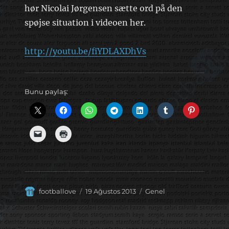
hør Nicolai Jørgensen sætte ord på den
spøjse situation i videoen her.
http://youtu.be/fiYDLAXDhVs
Bunu paylaş:
Yazar
Yayın
Kategoriler
footballove
19 Ağustos 2013
Genel
tarihi