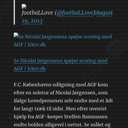
footbaLLove (
@footbaLLove
)
August
19, 2013
Se Nicolai Jørgensens spøjse scoring mod
AGF | fcktv.dk
F.C. Københavns udligning mod AGF kom
efter en solotur af Nicolai Jørgensen, som
ifølge hovedpersonen selv endte med et lidt
for langt træk til sidst. Men efter uventet
hjælp fra AGF-keeper Steffen Rasmussen
endte bolden alligevel i nettet. Se målet og