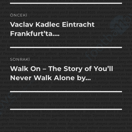
Yazı
ÖNCEKI
gezinmesi
Vaclav Kadlec Eintracht
Önceki
yazı:
Frankfurt’ta….
SONRAKI
Walk On – The Story of You’ll
Sonraki
yazı:
Never Walk Alone by…