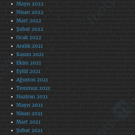
Mayıs 2022
Nisan 2022
Mart 2022
Şubat 2022
Ocak 2022
Aralık 2021
Kasım 2021
Ekim 2021
Eylül 2021
Ağustos 2021
Temmuz 2021
Haziran 2021
Mayıs 2021
Nisan 2021
Mart 2021
Şubat 2021