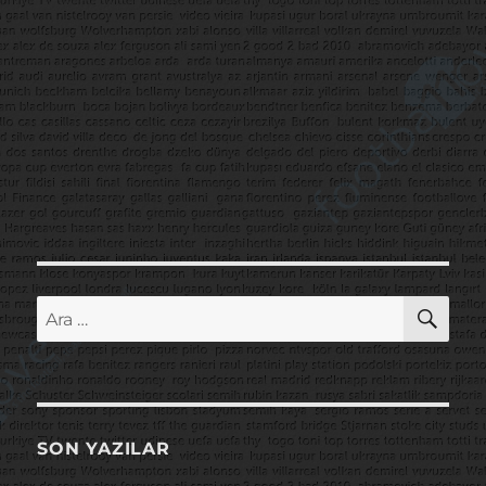
AR
Ara:
SON YAZILAR