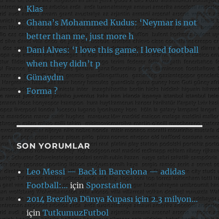
Klas
Ghana’s Mohammed Kudus: ‘Neymar is not
better than me, just more h
Dani Alves: ‘I love this game. I loved football
when they didn’t p
Günaydın
Forma ?
SON YORUMLAR
Leo Messi — Back in Barcelona — adidas
Football:…
için
Sporstation
2014 Brezilya Dünya Kupası için 2.3 milyon…
için
TutkumuzFutbol