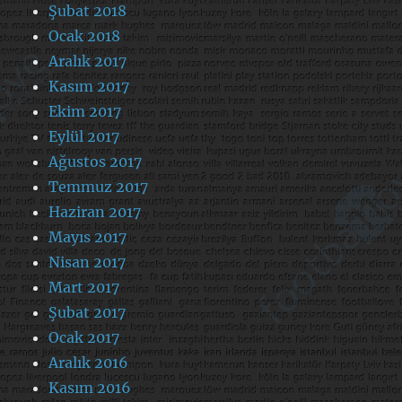
Şubat 2018
Ocak 2018
Aralık 2017
Kasım 2017
Ekim 2017
Eylül 2017
Ağustos 2017
Temmuz 2017
Haziran 2017
Mayıs 2017
Nisan 2017
Mart 2017
Şubat 2017
Ocak 2017
Aralık 2016
Kasım 2016