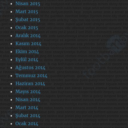
Nisan 2015
Mart 2015
Şubat 2015
Ocak 2015
Aralık 2014
Kasım 2014
Ekim 2014
Eylül 2014
Ağustos 2014
Temmuz 2014
Haziran 2014
Mayıs 2014
Nisan 2014
Mart 2014
Şubat 2014
Ocak 2014