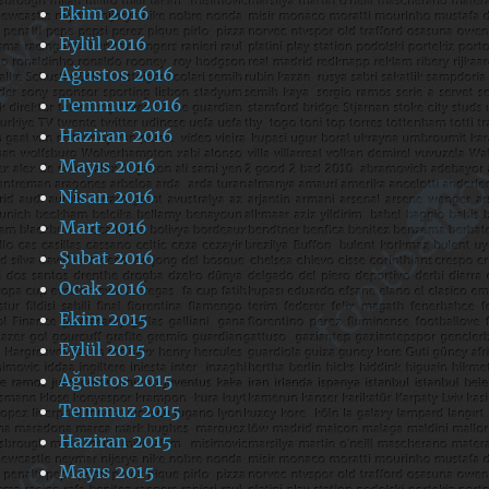
Ekim 2016
Eylül 2016
Ağustos 2016
Temmuz 2016
Haziran 2016
Mayıs 2016
Nisan 2016
Mart 2016
Şubat 2016
Ocak 2016
Ekim 2015
Eylül 2015
Ağustos 2015
Temmuz 2015
Haziran 2015
Mayıs 2015