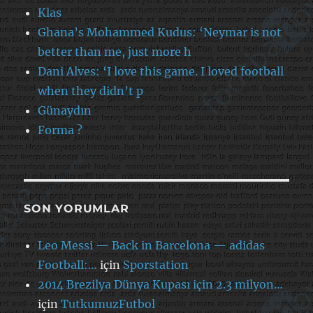
Klas
Ghana’s Mohammed Kudus: ‘Neymar is not
better than me, just more h
Dani Alves: ‘I love this game. I loved football
when they didn’t p
Günaydın
Forma ?
SON YORUMLAR
Leo Messi — Back in Barcelona — adidas
Football:…
için
Sporstation
2014 Brezilya Dünya Kupası için 2.3 milyon…
için
TutkumuzFutbol