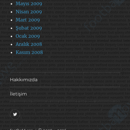
Mayıs 2009
Nisan 2009
Mart 2009
Şubat 2009
Ocak 2009
Aralık 2008
Kasım 2008
Hakkımızda
İletişim
@footballove