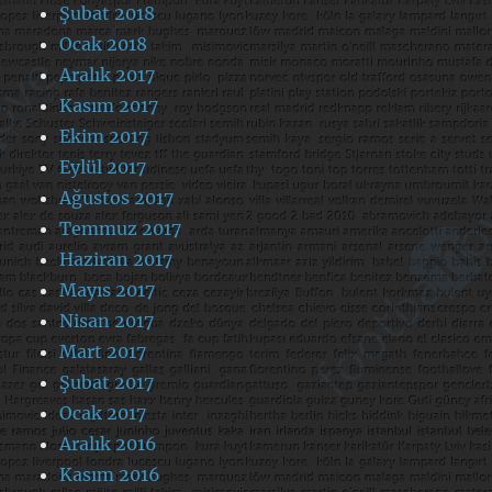
Şubat 2018
Ocak 2018
Aralık 2017
Kasım 2017
Ekim 2017
Eylül 2017
Ağustos 2017
Temmuz 2017
Haziran 2017
Mayıs 2017
Nisan 2017
Mart 2017
Şubat 2017
Ocak 2017
Aralık 2016
Kasım 2016