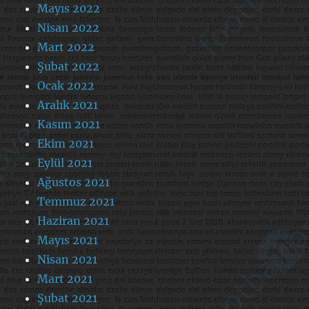
Mayıs 2022
Nisan 2022
Mart 2022
Şubat 2022
Ocak 2022
Aralık 2021
Kasım 2021
Ekim 2021
Eylül 2021
Ağustos 2021
Temmuz 2021
Haziran 2021
Mayıs 2021
Nisan 2021
Mart 2021
Şubat 2021