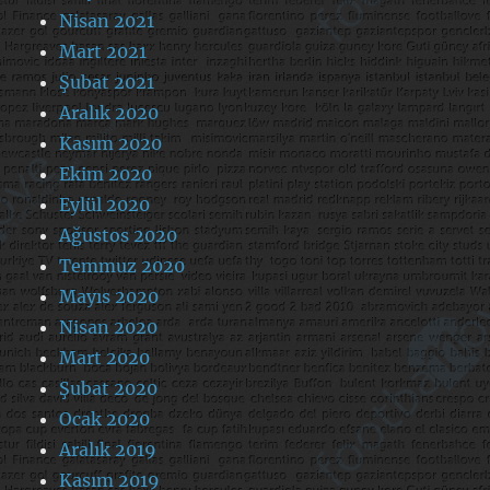
Nisan 2021
Mart 2021
Şubat 2021
Aralık 2020
Kasım 2020
Ekim 2020
Eylül 2020
Ağustos 2020
Temmuz 2020
Mayıs 2020
Nisan 2020
Mart 2020
Şubat 2020
Ocak 2020
Aralık 2019
Kasım 2019