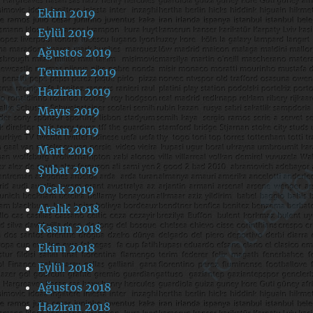
Ekim 2019
Eylül 2019
Ağustos 2019
Temmuz 2019
Haziran 2019
Mayıs 2019
Nisan 2019
Mart 2019
Şubat 2019
Ocak 2019
Aralık 2018
Kasım 2018
Ekim 2018
Eylül 2018
Ağustos 2018
Haziran 2018