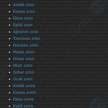
Aralık 2010
Kasım 2010
Ekim 2010
Eylül 2010
Ağustos 2010
Temmuz 2010
Haziran 2010
Mayıs 2010
Nisan 2010
Mart 2010
Şubat 2010
Ocak 2010
Aralık 2009
Kasım 2009
Ekim 2009
Eylül 2009