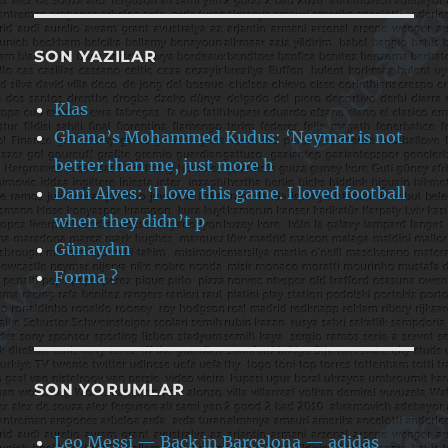
SON YAZILAR
Klas
Ghana’s Mohammed Kudus: ‘Neymar is not
better than me, just more h
Dani Alves: ‘I love this game. I loved football
when they didn’t p
Günaydın
Forma ?
SON YORUMLAR
Leo Messi — Back in Barcelona — adidas