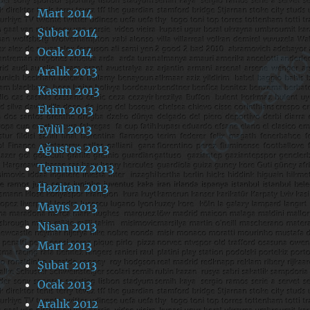
Mart 2014
Şubat 2014
Ocak 2014
Aralık 2013
Kasım 2013
Ekim 2013
Eylül 2013
Ağustos 2013
Temmuz 2013
Haziran 2013
Mayıs 2013
Nisan 2013
Mart 2013
Şubat 2013
Ocak 2013
Aralık 2012