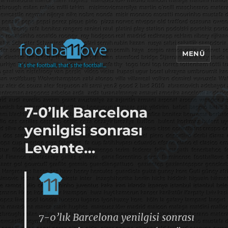
MENÜ
footbaLLove
7-0’lık Barcelona
yenilgisi sonrası
Levante…
7-0’lık Barcelona yenilgisi sonrası