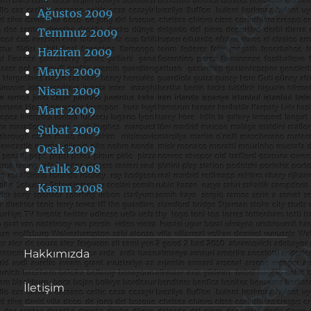
Ağustos 2009
Temmuz 2009
Haziran 2009
Mayıs 2009
Nisan 2009
Mart 2009
Şubat 2009
Ocak 2009
Aralık 2008
Kasım 2008
Hakkımızda
İletişim