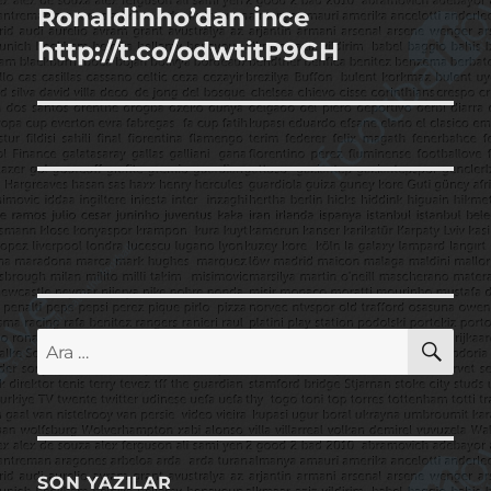
Ronaldinho’dan ince
Sonraki
yazı:
http://t.co/odwtitP9GH
AR
Ara:
SON YAZILAR