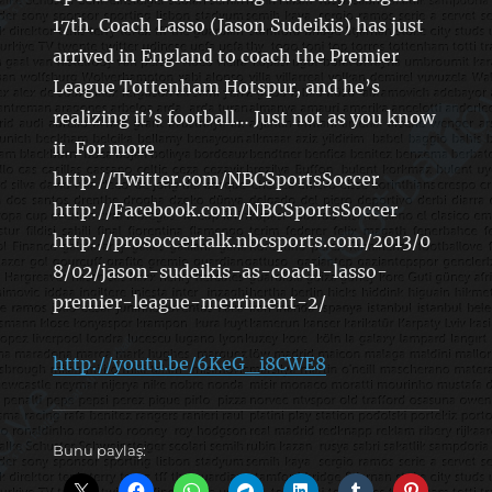
17th. Coach Lasso (Jason Sudeikis) has just
arrived in England to coach the Premier
League Tottenham Hotspur, and he’s
realizing it’s football… Just not as you know
it. For more
http://Twitter.com/NBCSportsSoccer
http://Facebook.com/NBCSportsSoccer
http://prosoccertalk.nbcsports.com/2013/0
8/02/jason-sudeikis-as-coach-lasso-
premier-league-merriment-2/
http://youtu.be/6KeG_i8CWE8
Bunu paylaş: