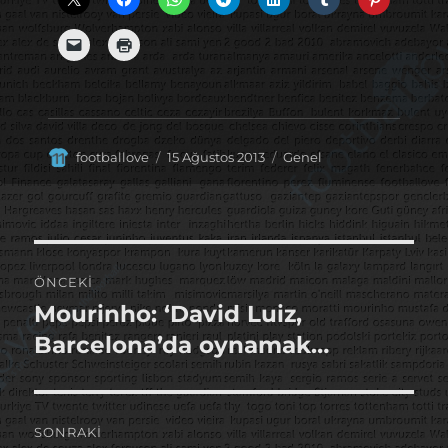
Yazar
Yayın
Kategoriler
footballove
15 Ağustos 2013
Genel
tarihi
Yazı
ÖNCEKI
gezinmesi
Mourinho: ‘David Luiz,
Önceki
yazı:
Barcelona’da oynamak…
SONRAKI