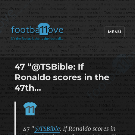
MENÜ
footbaLLove
47 “@TSBible: If
Ronaldo scores in the
47th…
47 “
@TSBible
: If Ronaldo scores in