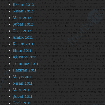
Kasım 2012
Nisan 2012
Mart 2012
Şubat 2012
Ocak 2012
Aralık 2011
Kasım 2011
Ekim 2011
Ağustos 2011
Temmuz 2011
Haziran 2011
Mayıs 2011
Nisan 2011
Mart 2011
Şubat 2011
Ocak 2011