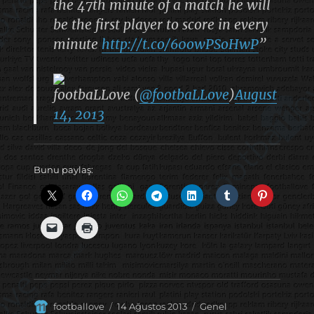
the 47th minute of a match he will
be the first player to score in every
minute
http://t.co/60owPSoHwP
”
footbaLLove (
@footbaLLove
)
August
14, 2013
Bunu paylaş:
Yazar
Yayın
Kategoriler
footballove
14 Ağustos 2013
Genel