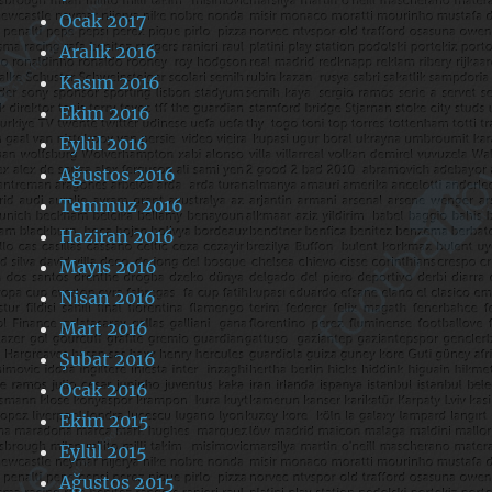
Ocak 2017
Aralık 2016
Kasım 2016
Ekim 2016
Eylül 2016
Ağustos 2016
Temmuz 2016
Haziran 2016
Mayıs 2016
Nisan 2016
Mart 2016
Şubat 2016
Ocak 2016
Ekim 2015
Eylül 2015
Ağustos 2015