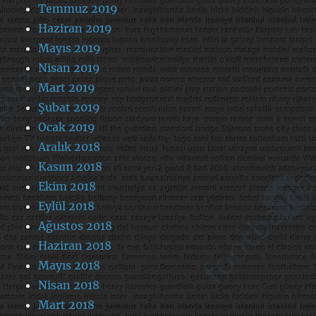
Temmuz 2019
Haziran 2019
Mayıs 2019
Nisan 2019
Mart 2019
Şubat 2019
Ocak 2019
Aralık 2018
Kasım 2018
Ekim 2018
Eylül 2018
Ağustos 2018
Haziran 2018
Mayıs 2018
Nisan 2018
Mart 2018