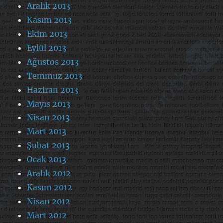
Aralık 2013
Kasım 2013
Ekim 2013
Eylül 2013
Ağustos 2013
Temmuz 2013
Haziran 2013
Mayıs 2013
Nisan 2013
Mart 2013
Şubat 2013
Ocak 2013
Aralık 2012
Kasım 2012
Nisan 2012
Mart 2012