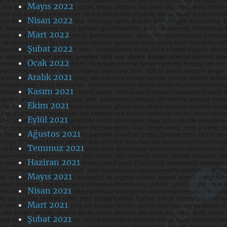
Mayıs 2022
Nisan 2022
Mart 2022
Şubat 2022
Ocak 2022
Aralık 2021
Kasım 2021
Ekim 2021
Eylül 2021
Ağustos 2021
Temmuz 2021
Haziran 2021
Mayıs 2021
Nisan 2021
Mart 2021
Şubat 2021