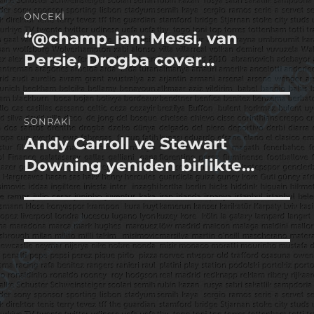
Yazı
ÖNCEKI
gezinmesi
“@champ_ian: Messi, van
Önceki
yazı:
Persie, Drogba cover…
SONRAKI
Andy Carroll ve Stewart
Sonraki
yazı:
Downing yeniden birlikte…