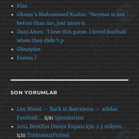
Klas
Ghana’s Mohammed Kudus: ‘Neymar is not
better than me, just more h
Dani Alves: ‘I love this game. I loved football
when they didn’t p
Günaydın
Forma ?
SON YORUMLAR
Leo Messi — Back in Barcelona — adidas
Football:…
için
Sporstation
2014 Brezilya Dünya Kupası için 2.3 milyon…
için
TutkumuzFutbol