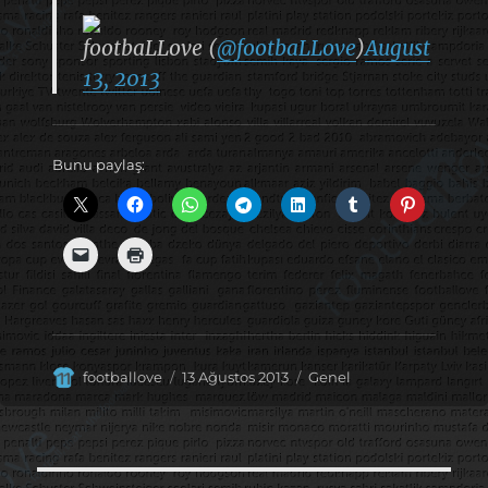
footbaLLove (
@footbaLLove
)
August
13, 2013
Bunu paylaş:
Yazar
Yayın
Kategoriler
footballove
13 Ağustos 2013
Genel
tarihi