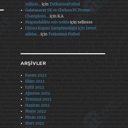
milyon…
için
TutkumuzFutbol
Galatasaray SK vs Chelsea FC Promo –
Champions…
için
K.A
Magandalıkta son nokta
için
selinsss
Dünya Kupası Şampiyonluğu için favori
adidas…
için
Tutkumuz Futbol
ARŞIVLER
Kasım 2022
Ekim 2022
Eylül 2022
Ağustos 2022
Temmuz 2022
Haziran 2022
Mayıs 2022
Nisan 2022
Mart 2022