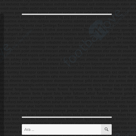
ARA
Ara: