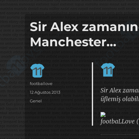
it's the football, that's the football…
footbaLLove
Sir Alex zamanın
Manchester…
Yazar
footballove
Sir Alex zama
Yayın
12 Ağustos 2013
üflemiş olabi
tarihi
Kategoriler
Genel
footbaLLove (