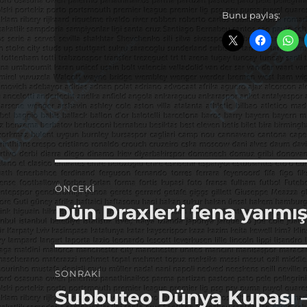
Bunu paylaş:
Yazı
ÖNCEKI
gezinmesi
Dün Draxler’i fena yarmı
Önceki
yazı:
SONRAKI
Subbuteo Dünya Kupası – 
Sonraki