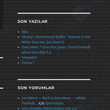
SON YAZILAR
Klas
Ghana’s Mohammed Kudus: ‘Neymar is not
better than me, just more h
Dani Alves: ‘I love this game. I loved football
when they didn’t p
Günaydın
Forma ?
SON YORUMLAR
Leo Messi — Back in Barcelona — adidas
Football:…
için
Sporstation
2014 Brezilya Dünya Kupası için 2.3