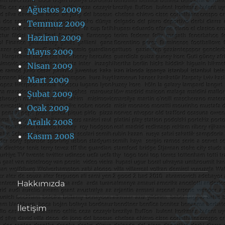
Ağustos 2009
Temmuz 2009
Haziran 2009
Mayıs 2009
Nisan 2009
Mart 2009
Şubat 2009
Ocak 2009
Aralık 2008
Kasım 2008
Hakkımızda
İletişim