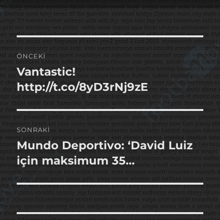
tarihi
Yazı
ÖNCEKI
gezinmesi
Vantastic!
Önceki
yazı:
http://t.co/8yD3rNj9zE
SONRAKI
Mundo Deportivo: ‘David Luiz
Sonraki
yazı:
için maksimum 35…