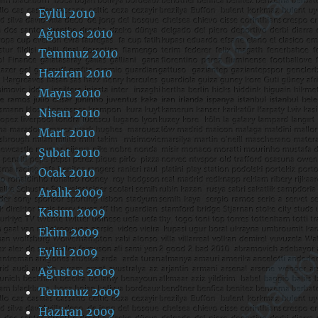
Eylül 2010
Ağustos 2010
Temmuz 2010
Haziran 2010
Mayıs 2010
Nisan 2010
Mart 2010
Şubat 2010
Ocak 2010
Aralık 2009
Kasım 2009
Ekim 2009
Eylül 2009
Ağustos 2009
Temmuz 2009
Haziran 2009