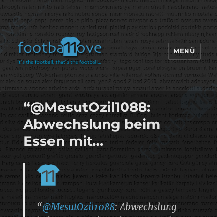
MENÜ
footbaLLove
“@MesutOzil1088:
Abwechslung beim
Essen mit…
“
@MesutOzil1088
: Abwechslung