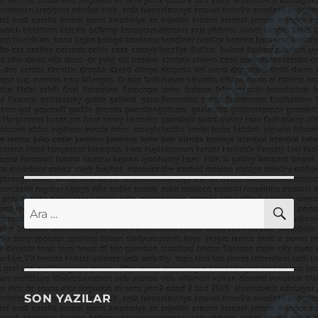
AR
Ara:
SON YAZILAR