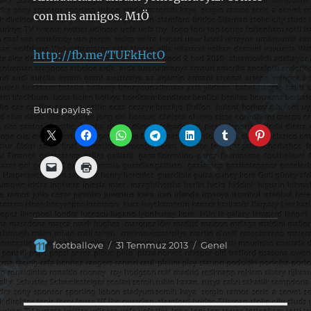
con mis amigos. M1Ö
http://fb.me/TUFkHctO
Bunu paylaş:
Yazar
Yayın
Kategoriler
footballove
31 Temmuz 2013
Genel
tarihi