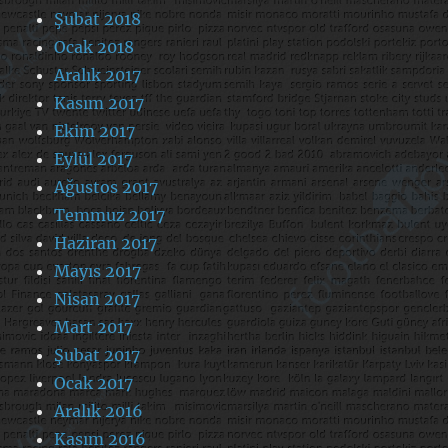
Şubat 2018
Ocak 2018
Aralık 2017
Kasım 2017
Ekim 2017
Eylül 2017
Ağustos 2017
Temmuz 2017
Haziran 2017
Mayıs 2017
Nisan 2017
Mart 2017
Şubat 2017
Ocak 2017
Aralık 2016
Kasım 2016