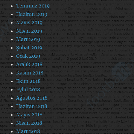
Temmuz 2019
Haziran 2019
Mayıs 2019
Nisan 2019
Mart 2019
Şubat 2019
Ocak 2019
Aralık 2018
Kasım 2018
Ekim 2018
Eylül 2018
Ağustos 2018
Haziran 2018
Mayıs 2018
Nisan 2018
Mart 2018