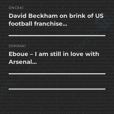
Yazı
ÖNCEKI
gezinmesi
David Beckham on brink of US
Önceki
yazı:
football franchise…
SONRAKI
Eboue – I am still in love with
Sonraki
yazı:
Arsenal…