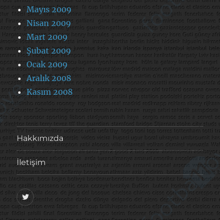
Mayıs 2009
Nisan 2009
Mart 2009
Şubat 2009
Ocak 2009
Aralık 2008
Kasım 2008
Hakkımızda
İletişim
@footballove