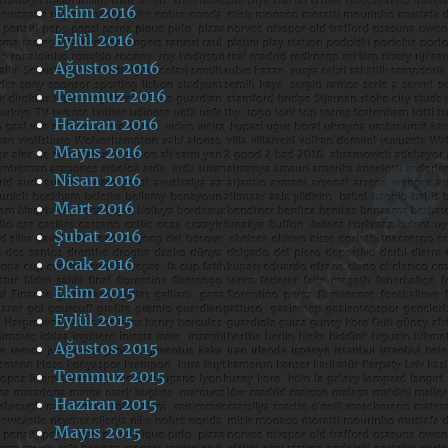
Ekim 2016
Eylül 2016
Ağustos 2016
Temmuz 2016
Haziran 2016
Mayıs 2016
Nisan 2016
Mart 2016
Şubat 2016
Ocak 2016
Ekim 2015
Eylül 2015
Ağustos 2015
Temmuz 2015
Haziran 2015
Mayıs 2015