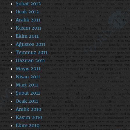
Şubat 2012
Ocak 2012
Aralık 2011
Kasım 2011
Ekim 2011
Ağustos 2011
Temmuz 2011
Haziran 2011
Mayıs 2011
Nisan 2011
Mart 2011
Şubat 2011
Ocak 2011
Aralık 2010
Kasım 2010
Ekim 2010