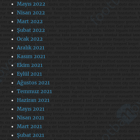
Mayıs 2022
Nisan 2022
Mart 2022
Şubat 2022
Ocak 2022
Aralık 2021
Kasım 2021
Ekim 2021
Eylül 2021
Ağustos 2021
Temmuz 2021
Haziran 2021
Mayıs 2021
Nisan 2021
Mart 2021
Şubat 2021