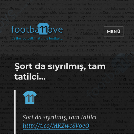
MENÜ
footbaLLove
Şort da sıyrılmış, tam
tatilci…
Şort da sıyrılmış, tam tatilci
http://t.co/MKZwc8V0eO