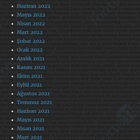
Haziran 2022
Mayıs 2022
Nisan 2022
Mart 2022
Şubat 2022
Ocak 2022
Aralık 2021
Kasım 2021
Ekim 2021
Eylül 2021
Ağustos 2021
Temmuz 2021
Haziran 2021
Mayıs 2021
Nisan 2021
Mart 2021