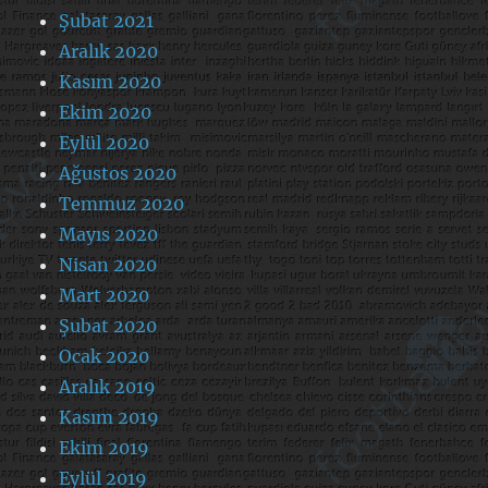
Şubat 2021
Aralık 2020
Kasım 2020
Ekim 2020
Eylül 2020
Ağustos 2020
Temmuz 2020
Mayıs 2020
Nisan 2020
Mart 2020
Şubat 2020
Ocak 2020
Aralık 2019
Kasım 2019
Ekim 2019
Eylül 2019