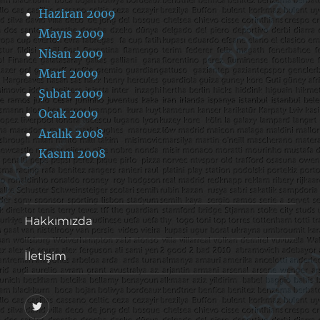
Haziran 2009
Mayıs 2009
Nisan 2009
Mart 2009
Şubat 2009
Ocak 2009
Aralık 2008
Kasım 2008
Hakkımızda
İletişim
@footballove