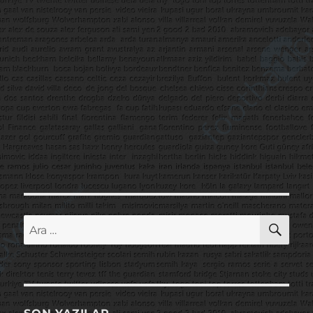
AR
Ara: