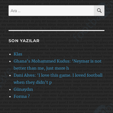
AR
Ara:
SON YAZILAR
Klas
Ghana’s Mohammed Kudus: ‘Neymar is not
better than me, just more h
Dani Alves: ‘I love this game. I loved football
when they didn’t p
Günaydın
Forma ?