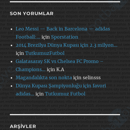
SON YORUMLAR
Leo Messi — Back in Barcelona — adidas
Football:…
için
Sporstation
2014 Brezilya Dünya Kupası için 2.3 milyon…
için
TutkumuzFutbol
Galatasaray SK vs Chelsea FC Promo –
Champions…
için
K.A
Magandalıkta son nokta
için
selinsss
Dünya Kupası Şampiyonluğu için favori
adidas…
için
Tutkumuz Futbol
ARŞIVLER