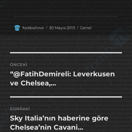
Yazar
Yayın
Kategoriler
footballove
30 Mayıs 2013
Genel
tarihi
Yazı
ÖNCEKI
gezinmesi
“@FatihDemireli: Leverkusen
Önceki
yazı:
ve Chelsea,…
SONRAKI
Sky Italia’nın haberine göre
Sonraki
yazı:
Chelsea’nin Cavani…