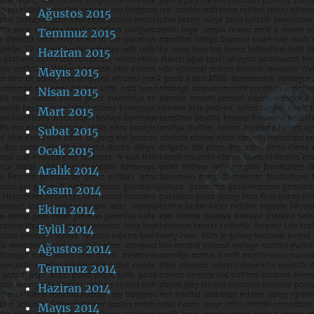
Ağustos 2015
Temmuz 2015
Haziran 2015
Mayıs 2015
Nisan 2015
Mart 2015
Şubat 2015
Ocak 2015
Aralık 2014
Kasım 2014
Ekim 2014
Eylül 2014
Ağustos 2014
Temmuz 2014
Haziran 2014
Mayıs 2014