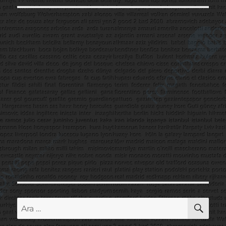
AR
Ara: