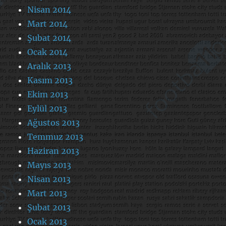
Nisan 2014
Mart 2014
Şubat 2014
Ocak 2014
Aralık 2013
Kasım 2013
Ekim 2013
Eylül 2013
Ağustos 2013
Temmuz 2013
Haziran 2013
Mayıs 2013
Nisan 2013
Mart 2013
Şubat 2013
Ocak 2013