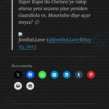
Süper Kupa’da Chelsea’ye rakip
olursa yeni sezonu yine yeniden
Guardiola vs. Mourinho diye açar
mıyız? 🙂
footbaLLove (
@footbaLLove
)
May
25, 2013
Bunu paylaş: