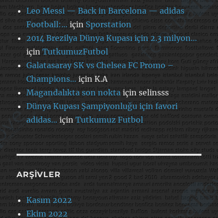
Leo Messi — Back in Barcelona — adidas
Football:…
için
Sporstation
2014 Brezilya Dünya Kupası için 2.3 milyon…
için
TutkumuzFutbol
Galatasaray SK vs Chelsea FC Promo –
Champions…
için
K.A
Magandalıkta son nokta
için
selinsss
Dünya Kupası Şampiyonluğu için favori
adidas…
için
Tutkumuz Futbol
ARŞIVLER
Kasım 2022
Ekim 2022