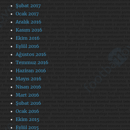
Şubat 2017
Ocak 2017
Aralık 2016
Kasım 2016
Ekim 2016
Eylül 2016
Ağustos 2016
Temmuz 2016
Haziran 2016
Mayıs 2016
Nisan 2016
Mart 2016
Şubat 2016
Ocak 2016
Ekim 2015
Eylül 2015