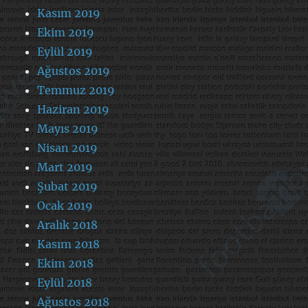
Kasım 2019
Ekim 2019
Eylül 2019
Ağustos 2019
Temmuz 2019
Haziran 2019
Mayıs 2019
Nisan 2019
Mart 2019
Şubat 2019
Ocak 2019
Aralık 2018
Kasım 2018
Ekim 2018
Eylül 2018
Ağustos 2018