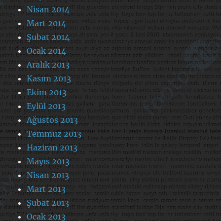
Nisan 2014
Mart 2014
Şubat 2014
Ocak 2014
Aralık 2013
Kasım 2013
Ekim 2013
Eylül 2013
Ağustos 2013
Temmuz 2013
Haziran 2013
Mayıs 2013
Nisan 2013
Mart 2013
Şubat 2013
Ocak 2013