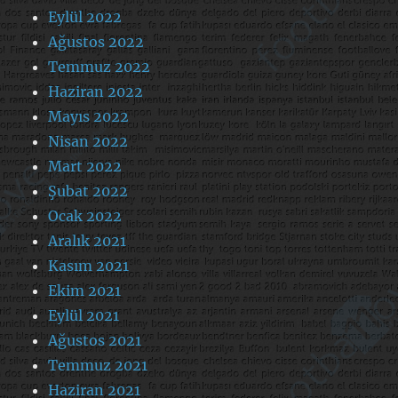
Eylül 2022
Ağustos 2022
Temmuz 2022
Haziran 2022
Mayıs 2022
Nisan 2022
Mart 2022
Şubat 2022
Ocak 2022
Aralık 2021
Kasım 2021
Ekim 2021
Eylül 2021
Ağustos 2021
Temmuz 2021
Haziran 2021