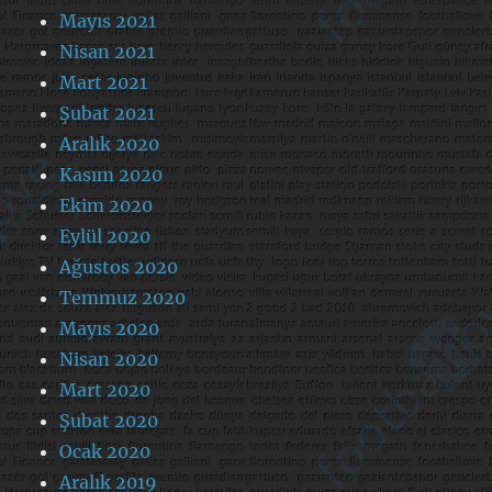
Mayıs 2021
Nisan 2021
Mart 2021
Şubat 2021
Aralık 2020
Kasım 2020
Ekim 2020
Eylül 2020
Ağustos 2020
Temmuz 2020
Mayıs 2020
Nisan 2020
Mart 2020
Şubat 2020
Ocak 2020
Aralık 2019