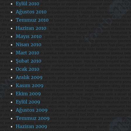
Eylül 2010
Ağustos 2010
Temmuz 2010
Haziran 2010
Mayıs 2010
Nisan 2010
Mart 2010
Şubat 2010
Ocak 2010
Aralık 2009
Kasım 2009
Ekim 2009
Eylül 2009
Ağustos 2009
Temmuz 2009
Haziran 2009