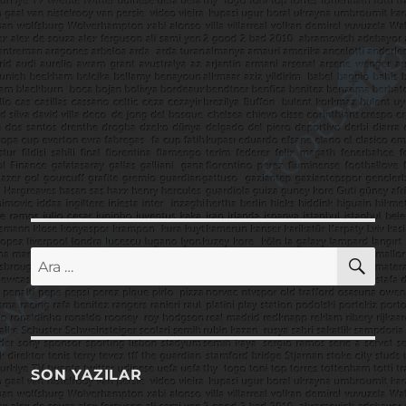
AR
Ara:
SON YAZILAR