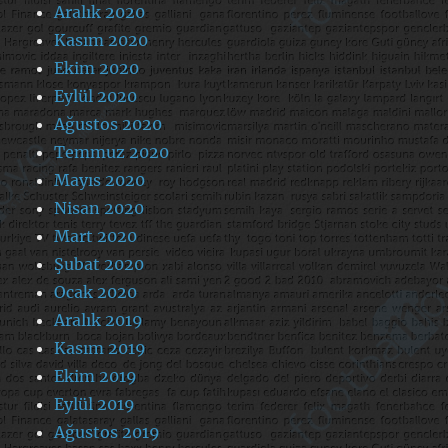
Aralık 2020
Kasım 2020
Ekim 2020
Eylül 2020
Ağustos 2020
Temmuz 2020
Mayıs 2020
Nisan 2020
Mart 2020
Şubat 2020
Ocak 2020
Aralık 2019
Kasım 2019
Ekim 2019
Eylül 2019
Ağustos 2019