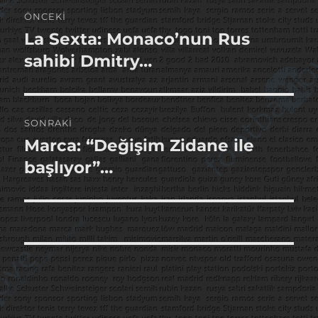
Yazı
ÖNCEKI
gezinmesi
La Sexta: Monaco’nun Rus
Önceki
yazı:
sahibi Dmitry…
SONRAKI
Marca: “Değişim Zidane ile
Sonraki
yazı:
başlıyor”…