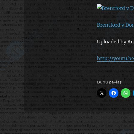
Brentford v Don
Uploaded by An
http://youtu.b
Bunu paylaş: