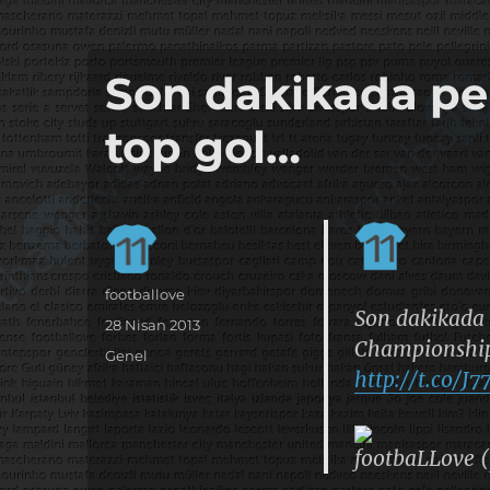
it's the football, that's the football…
footbaLLove
Son dakikada pen
top gol…
Yazar
footballove
Son dakikada p
Yayın
28 Nisan 2013
Championship’
tarihi
Kategoriler
Genel
http://t.co/J7
footbaLLove (