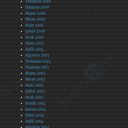
Temmuz 2016
Haziran 2016
Mayıs 2016
Nisan 2016
Mart 2016
Şubat 2016
Ocak 2016
Ekim 2015
Eylül 2015
Ağustos 2015
Temmuz 2015
Haziran 2015
Mayıs 2015
Nisan 2015
Mart 2015
Şubat 2015
Ocak 2015
Aralık 2014
Kasım 2014
Ekim 2014
Eylül 2014
Ağustos 2014