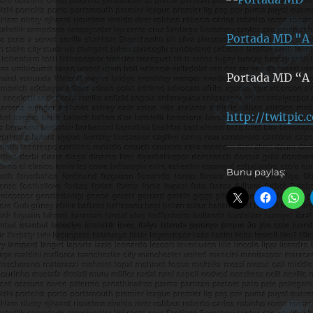
Portada MD "
Portada MD “
http://twitpic.
Bunu paylaş: