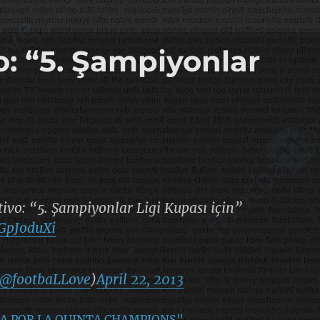
: “5. Şampiyonlar
vo: “5. Şampiyonlar Ligi Kupası için”
bGpJoduXi
@footbaLLove
)
April 22, 2013