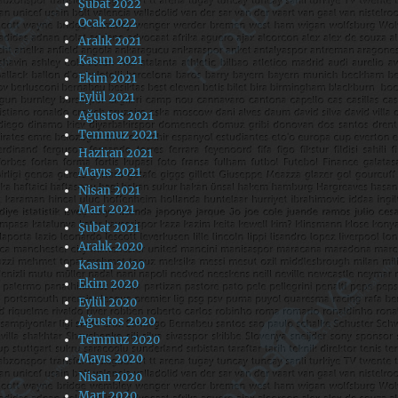
Şubat 2022
Ocak 2022
Aralık 2021
Kasım 2021
Ekim 2021
Eylül 2021
Ağustos 2021
Temmuz 2021
Haziran 2021
Mayıs 2021
Nisan 2021
Mart 2021
Şubat 2021
Aralık 2020
Kasım 2020
Ekim 2020
Eylül 2020
Ağustos 2020
Temmuz 2020
Mayıs 2020
Nisan 2020
Mart 2020