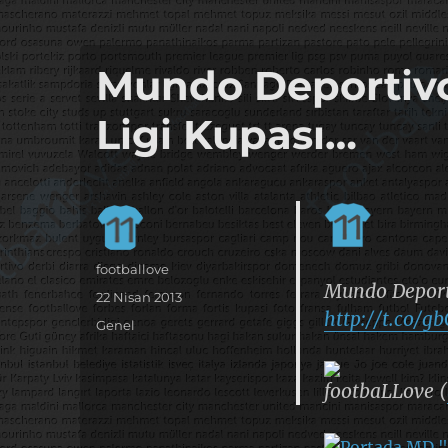
it's the football, that's the football…
footbaLLove
Mundo Deportivo
Ligi Kupası…
Yazar
footballove
Mundo Deporti
Yayın
22 Nisan 2013
http://t.co/g
tarihi
Kategoriler
Genel
footbaLLove (