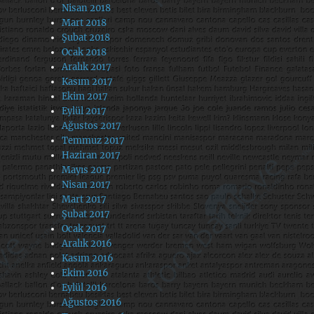
Nisan 2018
Mart 2018
Şubat 2018
Ocak 2018
Aralık 2017
Kasım 2017
Ekim 2017
Eylül 2017
Ağustos 2017
Temmuz 2017
Haziran 2017
Mayıs 2017
Nisan 2017
Mart 2017
Şubat 2017
Ocak 2017
Aralık 2016
Kasım 2016
Ekim 2016
Eylül 2016
Ağustos 2016