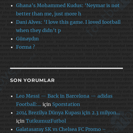
Ghana’s Mohammed Kudus: ‘Neymar is not
better than me, just more h
Dani Alves: ‘I love this game. I loved football
when they didn’t p
Günaydın
Forma ?
SON YORUMLAR
Leo Messi — Back in Barcelona — adidas
Football:…
için
Sporstation
2014 Brezilya Dünya Kupası için 2.3 milyon…
için
TutkumuzFutbol
Galatasaray SK vs Chelsea FC Promo –