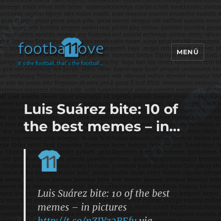
MENÜ
footbaLLove
Luis Suárez bite: 10 of
the best memes – in…
Luis Suárez bite: 10 of the best
memes – in pictures
http://t.co/nZJYz2BEfu
via