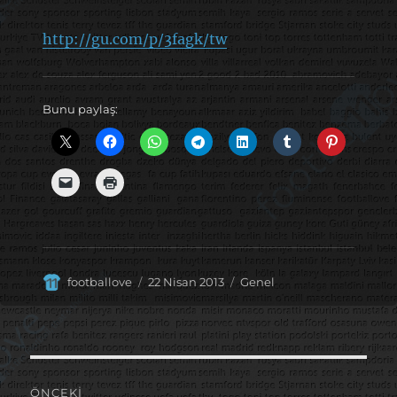
http://gu.com/p/3fagk/tw
Bunu paylaş:
Yazar
Yayın
Kategoriler
footballove
22 Nisan 2013
Genel
tarihi
Yazı
ÖNCEKI