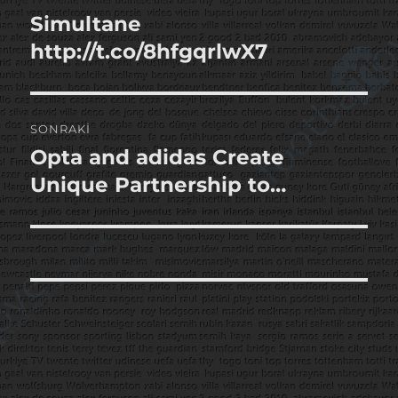
gezinmesi
Simultane
Önceki
yazı:
http://t.co/8hfgqrlwX7
SONRAKI
Opta and adidas Create
Sonraki
yazı:
Unique Partnership to…