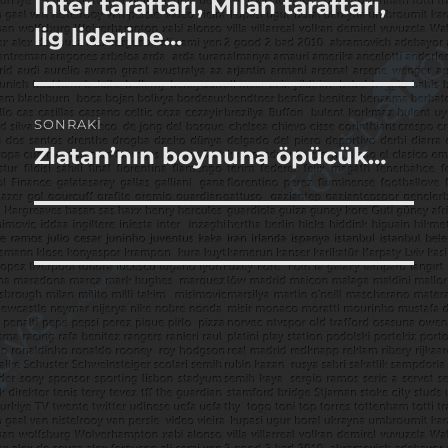
Inter taraftarı, Milan taraftarı,
Önceki
yazı:
lig liderine…
SONRAKI
Zlatan’nın boynuna öpücük…
Sonraki
yazı: