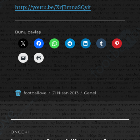
http://youtu.be/XrjBmnaSQvk
Bunu paylaş:
Yazar
Yayın
Kategoriler
footballove
21 Nisan 2013
Genel
tarihi
Yazı
ÖNCEKI
gezinmesi