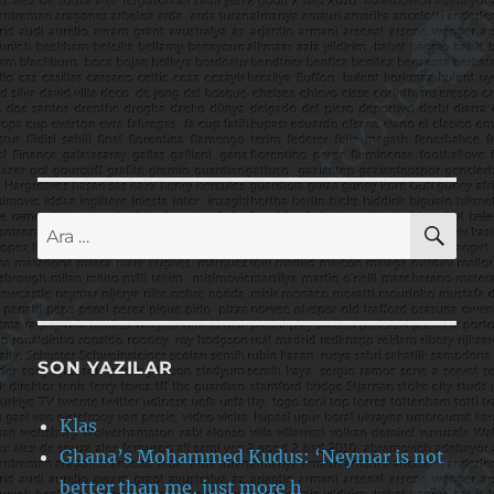
AR
Ara:
SON YAZILAR
Klas
Ghana’s Mohammed Kudus: ‘Neymar is not
better than me, just more h