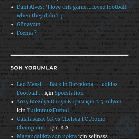
Dani Alves: ‘I love this game. I loved football
when they didn’t p
Günaydın
Forma ?
SON YORUMLAR
Leo Messi — Back in Barcelona — adidas
Football:…
için
Sporstation
2014 Brezilya Dünya Kupası için 2.3 milyon…
için
TutkumuzFutbol
Galatasaray SK vs Chelsea FC Promo –
Champions…
için
K.A
Magandalıkta son nokta
için
selinsss