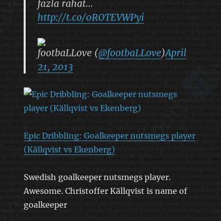
fazla rahat…
http://t.co/0ROTEVWPyi
footbaLLove (
@footbaLLove
)
April
21, 2013
Epic Dribbling: Goalkeeper nutsmegs player
(Källqvist vs Ekenberg)
Swedish goalkeeper nutsmegs player.
Awesome. Christoffer Källqvist is name of
goalkeeper