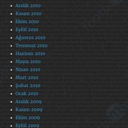
Aralık 2010
Kasım 2010
Ekim 2010
Eylül 2010
Ağustos 2010
Temmuz 2010
Haziran 2010
Mayıs 2010
Nisan 2010
Mart 2010
Şubat 2010
Ocak 2010
Aralık 2009
Kasım 2009
Ekim 2009
Eylül 2009