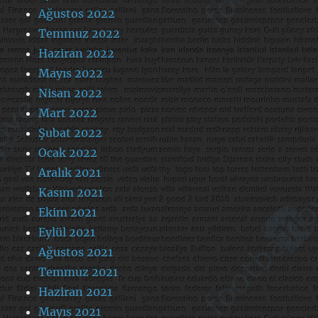
Ağustos 2022
Temmuz 2022
Haziran 2022
Mayıs 2022
Nisan 2022
Mart 2022
Şubat 2022
Ocak 2022
Aralık 2021
Kasım 2021
Ekim 2021
Eylül 2021
Ağustos 2021
Temmuz 2021
Haziran 2021
Mayıs 2021