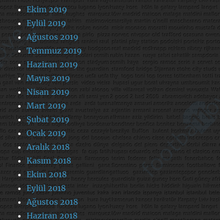
Ekim 2019
Eylül 2019
Ağustos 2019
Temmuz 2019
Haziran 2019
Mayıs 2019
Nisan 2019
Mart 2019
Şubat 2019
Ocak 2019
Aralık 2018
Kasım 2018
Ekim 2018
Eylül 2018
Ağustos 2018
Haziran 2018