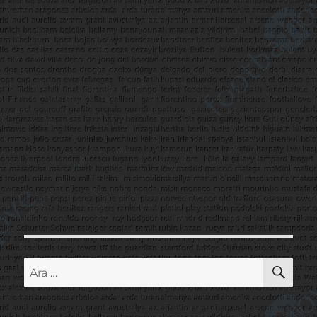
AR
Ara: