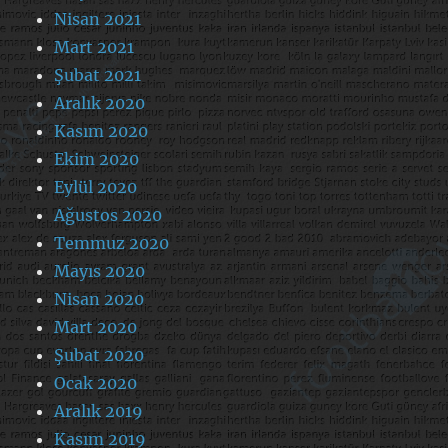
Nisan 2021
Mart 2021
Şubat 2021
Aralık 2020
Kasım 2020
Ekim 2020
Eylül 2020
Ağustos 2020
Temmuz 2020
Mayıs 2020
Nisan 2020
Mart 2020
Şubat 2020
Ocak 2020
Aralık 2019
Kasım 2019