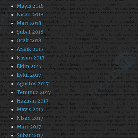
Mayıs 2018
Nisan 2018
Mart 2018
Şubat 2018
Ocak 2018
Aralık 2017
Kasım 2017
Ekim 2017
Eylül 2017
Ağustos 2017
Temmuz 2017
Haziran 2017
Mayıs 2017
Nisan 2017
Mart 2017
Şubat 2017