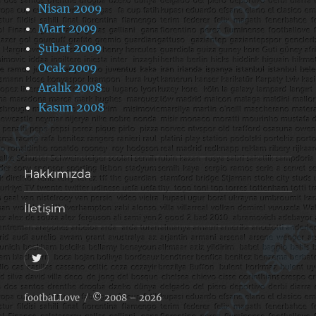
Nisan 2009
Mart 2009
Şubat 2009
Ocak 2009
Aralık 2008
Kasım 2008
Hakkımızda
İletişim
@footballove
footbaLLove
© 2008 – 2026