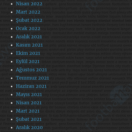
Nisan 2022
Mart 2022
Şubat 2022
Ocak 2022
Aralık 2021
Kasım 2021
Ekim 2021
Eylül 2021
Ağustos 2021
Temmuz 2021
Haziran 2021
Mayıs 2021
Nisan 2021
Mart 2021
Şubat 2021
Aralık 2020