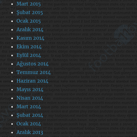
Mart 2015
Şubat 2015
Ocak 2015
Aralık 2014
Kasım 2014
Ekim 2014
Eylül 2014
Ağustos 2014
Temmuz 2014
Haziran 2014
Mayıs 2014
Nisan 2014
Mart 2014
Şubat 2014
Ocak 2014
Aralık 2013