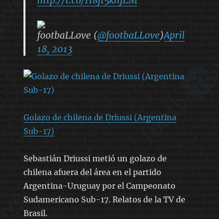
footbaLLove (
@footbaLLove
)
April
18, 2013
Golazo de chilena de Driussi (Argentina
Sub-17)
Sebastián Driussi metió un golazo de
chilena afuera del área en el partido
Argentina-Uruguay por el Campeonato
Sudamericano Sub-17. Relatos de la TV de
Brasil.