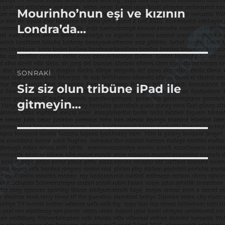
gezinmesi
Mourinho’nun eşi ve kızının
Önceki
yazı:
Londra’da…
SONRAKI
Siz siz olun tribüne iPad ile
Sonraki
yazı:
gitmeyin…