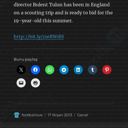
director Bulent Tulun has been in England
on a scouting trip and is ready to bid for the
19-year-old this summer.
http://bit.ly/11eRWdH
Bunu paylaş:
Yazar
Yayın
Kategoriler
footballove
17 Nisan 2013
Genel
tarihi