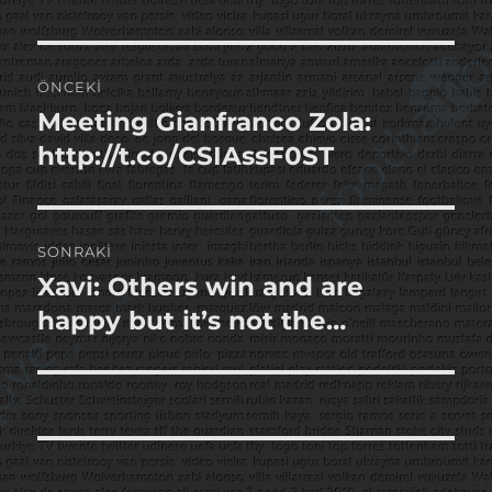
Yazı
ÖNCEKI
gezinmesi
Meeting Gianfranco Zola:
Önceki
yazı:
http://t.co/CSIAssF0ST
SONRAKI
Xavi: Others win and are
Sonraki
yazı:
happy but it’s not the…