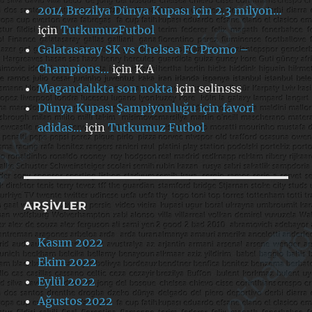
2014 Brezilya Dünya Kupası için 2.3 milyon…
için
TutkumuzFutbol
Galatasaray SK vs Chelsea FC Promo –
Champions…
için
K.A
Magandalıkta son nokta
için
selinsss
Dünya Kupası Şampiyonluğu için favori
adidas…
için
Tutkumuz Futbol
ARŞIVLER
Kasım 2022
Ekim 2022
Eylül 2022
Ağustos 2022