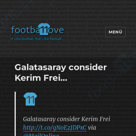
MENÜ
footbaLLove
Galatasaray consider
Kerim Frei…
Galatasaray consider Kerim Frei
http://t.co/gNoEzJDPxC
via
@MailOnline