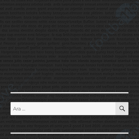
AR
Ara: