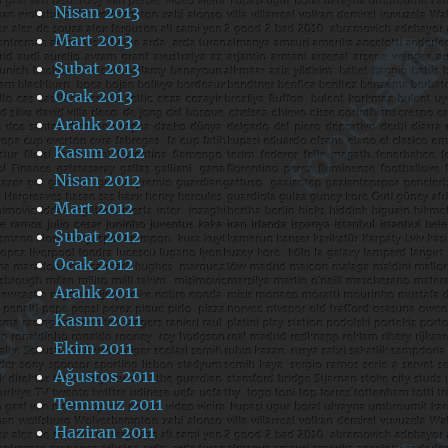
Nisan 2013
Mart 2013
Şubat 2013
Ocak 2013
Aralık 2012
Kasım 2012
Nisan 2012
Mart 2012
Şubat 2012
Ocak 2012
Aralık 2011
Kasım 2011
Ekim 2011
Ağustos 2011
Temmuz 2011
Haziran 2011