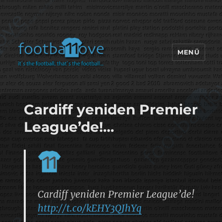
MENÜ
footbaLLove
Cardiff yeniden Premier
League’de!…
Cardiff yeniden Premier League’de!
http://t.co/kEHY3QJhYq