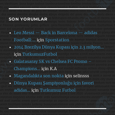
SON YORUMLAR
Leo Messi — Back in Barcelona — adidas
Football:…
için
Sporstation
2014 Brezilya Dünya Kupası için 2.3 milyon…
için
TutkumuzFutbol
Galatasaray SK vs Chelsea FC Promo –
Champions…
için
K.A
Magandalıkta son nokta
için
selinsss
Dünya Kupası Şampiyonluğu için favori
adidas…
için
Tutkumuz Futbol