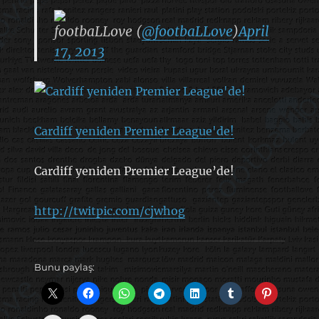
footbaLLove (
@footbaLLove
)
April
17, 2013
Cardiff yeniden Premier League'de!
Cardiff yeniden Premier League’de!
http://twitpic.com/cjwhog
Bunu paylaş: