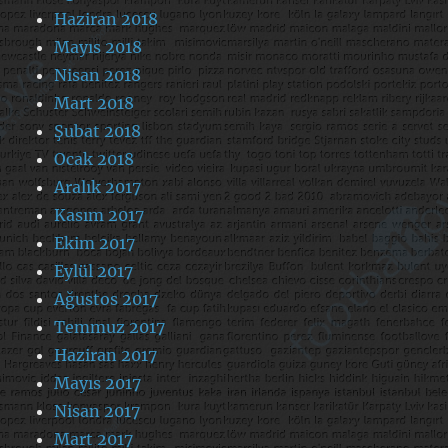
Haziran 2018
Mayıs 2018
Nisan 2018
Mart 2018
Şubat 2018
Ocak 2018
Aralık 2017
Kasım 2017
Ekim 2017
Eylül 2017
Ağustos 2017
Temmuz 2017
Haziran 2017
Mayıs 2017
Nisan 2017
Mart 2017