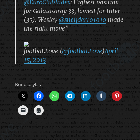
@EuroClubIndex
: Highest position
for Galatasaray 33, lowest for Inter
(37). Wesley
@sneijder101010
made
the right move”
footbaLLove (
@footbaLLove
)
April
15, 2013
Bunu paylaş: