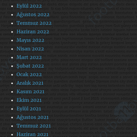
Eylül 2022
Ağustos 2022
Temmuz 2022
Haziran 2022
Mayıs 2022
Nisan 2022
Mart 2022
Şubat 2022
Ocak 2022
Aralık 2021
Kasım 2021
Ekim 2021
Eylül 2021
Ağustos 2021
Temmuz 2021
Haziran 2021