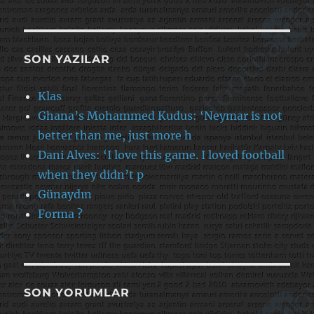
SON YAZILAR
Klas
Ghana’s Mohammed Kudus: ‘Neymar is not
better than me, just more h
Dani Alves: ‘I love this game. I loved football
when they didn’t p
Günaydın
Forma ?
SON YORUMLAR