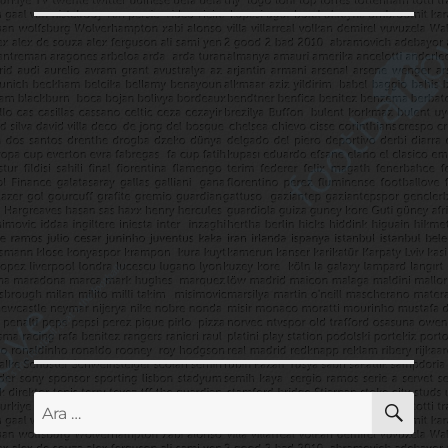
AR
Ara: