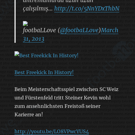
çalışılmış…
http://t.co/5NnYDxThbN
footbaLLove (
@footbaLLove
)
March
31, 2013
Best Freekick In History!
Beim Meisterschaftsspiel zwischen SC Weiz
und Fürstenfeld tritt Steiner Kevin wohl
zum ansehnlichsten Freistoß seiner
Karierre an!
http://youtu.be/LO8VPwcYUS4