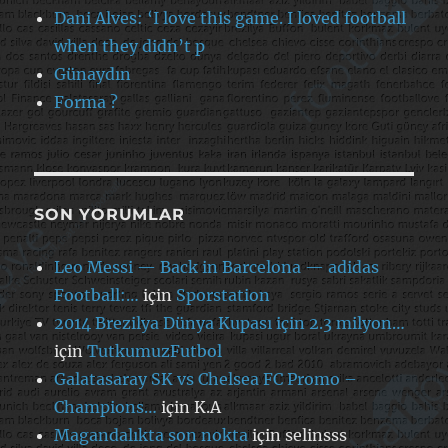
Dani Alves: ‘I love this game. I loved football
when they didn’t p
Günaydın
Forma ?
SON YORUMLAR
Leo Messi — Back in Barcelona — adidas
Football:…
için
Sporstation
2014 Brezilya Dünya Kupası için 2.3 milyon…
için
TutkumuzFutbol
Galatasaray SK vs Chelsea FC Promo –
Champions…
için
K.A
Magandalıkta son nokta
için
selinsss