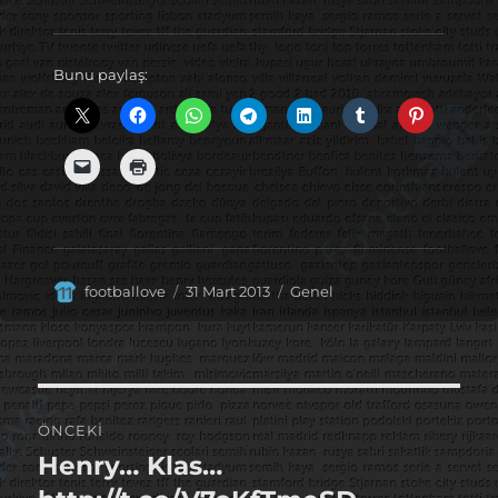
Bunu paylaş:
Yazar
Yayın
Kategoriler
footballove
31 Mart 2013
Genel
tarihi
Yazı
ÖNCEKI
gezinmesi
Henry… Klas…
Önceki
yazı: