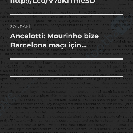
http://t.co/V7oKfTmeSD
SONRAKI
Ancelotti: Mourinho bize
Sonraki
yazı:
Barcelona maçı için…