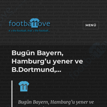
MENÜ
footbaLLove
Bugün Bayern,
Hamburg’u yener ve
B.Dortmund,…
Bugün Bayern, Hamburg’u yener ve