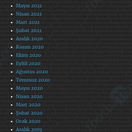
Mayıs 2021
Nisan 2021
Mart 2021
Şubat 2021
Aralık 2020
Kasım 2020
Ekim 2020
Eylül 2020
Ağustos 2020
Temmuz 2020
Mayıs 2020
Nisan 2020
Mart 2020
Şubat 2020
Ocak 2020
Aralık 2019