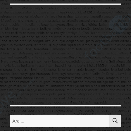
AR
Ara: