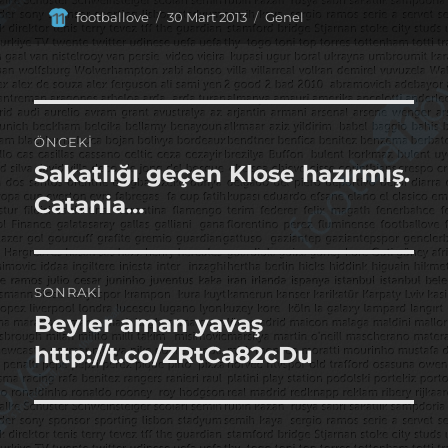
Yazar
Yayın
Kategoriler
footballove
30 Mart 2013
Genel
tarihi
Yazı
ÖNCEKI
gezinmesi
Sakatlığı geçen Klose hazırmış.
Önceki
yazı:
Catania…
SONRAKI
Beyler aman yavaş
Sonraki
yazı:
http://t.co/ZRtCa82cDu