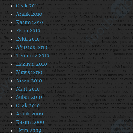
Ocak 2011
Aralık 2010
Kasım 2010
Ekim 2010
Eylül 2010
Ağustos 2010
Temmuz 2010
Haziran 2010
Mayıs 2010
Nisan 2010
Mart 2010
Şubat 2010
Ocak 2010
Aralık 2009
Kasım 2009
Ekim 2009