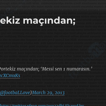
ekiz maçından;
rtekiz maçından; ‘Messi sen 1 numarasın.’
i2cXCmxKs
@footbaLLove
)
March 29, 2013