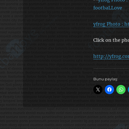
yfrog Photo : h
Click on the ph
http://yfrog.c
Bunu paylaş: