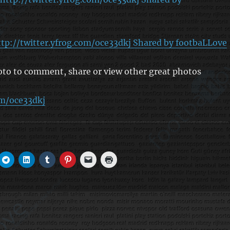
ttp://twitter.yfrog.com/oce33dkj Shared by footbaLLove
oto to comment, share or view other great photos
om/oce33dkj