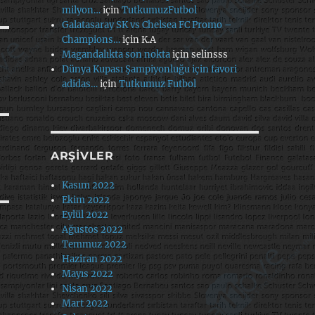
milyon…
için
TutkumuzFutbol
Galatasaray SK vs Chelsea FC Promo –
Champions…
için
K.A
Magandalıkta son nokta
için
selinsss
Dünya Kupası Şampiyonluğu için favori
adidas…
için
Tutkumuz Futbol
ARŞIVLER
Kasım 2022
Ekim 2022
Eylül 2022
Ağustos 2022
Temmuz 2022
Haziran 2022
Mayıs 2022
Nisan 2022
Mart 2022