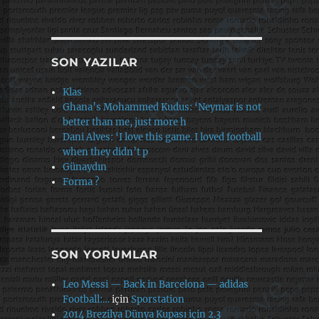
SON YAZILAR
Klas
Ghana’s Mohammed Kudus: ‘Neymar is not
better than me, just more h
Dani Alves: ‘I love this game. I loved football
when they didn’t p
Günaydın
Forma ?
SON YORUMLAR
Leo Messi — Back in Barcelona — adidas
Football:…
için
Sporstation
2014 Brezilya Dünya Kupası için 2.3