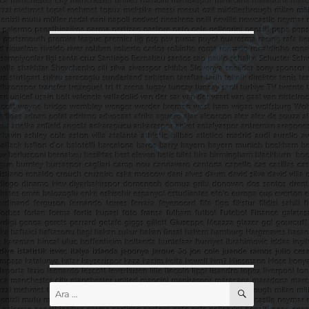
ARA
Ara: