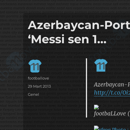
it's the football, that's the football…
footbaLLove
Azerbaycan-Port
‘Messi sen 1…
Yazar
footballove
Azerbaycan-Po
Yayın
29 Mart 2013
http://t.co/O
tarihi
Kategoriler
Genel
footbaLLove (