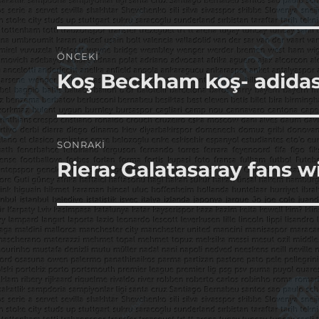
Yazı
ÖNCEKI
gezinmesi
Koş Beckham koş- adidas
Önceki
yazı:
SONRAKI
Riera: Galatasaray fans 
Sonraki
yazı: