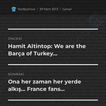
Yazar
Yayın
Kategoriler
footballove
29 Mart 2013
Genel
tarihi
Yazı
ÖNCEKI
gezinmesi
Hamit Altintop: We are the
Önceki
yazı:
Barça of Turkey…
SONRAKI
Ona her zaman her yerde
Sonraki
yazı:
alkış… France fans…