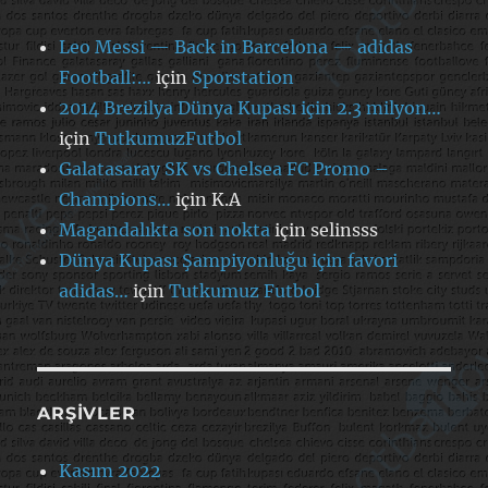
Leo Messi — Back in Barcelona — adidas
Football:…
için
Sporstation
2014 Brezilya Dünya Kupası için 2.3 milyon…
için
TutkumuzFutbol
Galatasaray SK vs Chelsea FC Promo –
Champions…
için
K.A
Magandalıkta son nokta
için
selinsss
Dünya Kupası Şampiyonluğu için favori
adidas…
için
Tutkumuz Futbol
ARŞIVLER
Kasım 2022