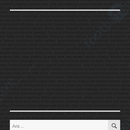
AR
Ara: