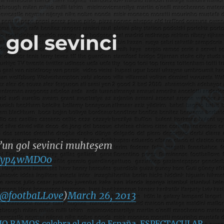
gol sevinci
’un gol sevinci muhteşem
/NTyp4wMDOo
@footbaLLove
)
March 26, 2013