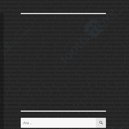
ARA
Ara: