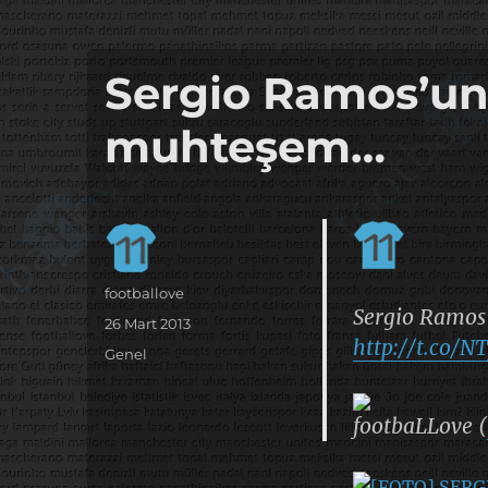
it's the football, that's the football…
footbaLLove
Sergio Ramos’un 
muhteşem…
Yazar
footballove
Sergio Ramos
Yayın
26 Mart 2013
http://t.co
tarihi
Kategoriler
Genel
footbaLLove (