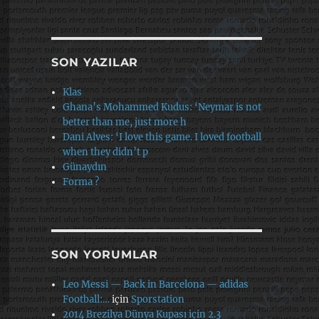
SON YAZILAR
Klas
Ghana’s Mohammed Kudus: ‘Neymar is not
better than me, just more h
Dani Alves: ‘I love this game. I loved football
when they didn’t p
Günaydın
Forma ?
SON YORUMLAR
Leo Messi — Back in Barcelona — adidas
Football:…
için
Sporstation
2014 Brezilya Dünya Kupası için 2.3