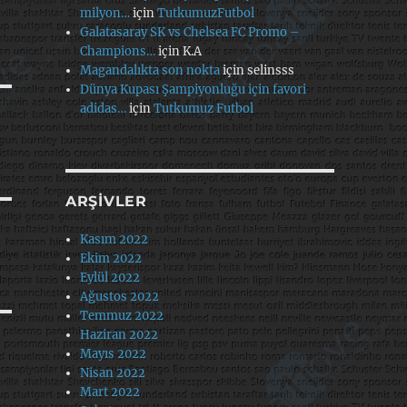
milyon…
için
TutkumuzFutbol
Galatasaray SK vs Chelsea FC Promo –
Champions…
için
K.A
Magandalıkta son nokta
için
selinsss
Dünya Kupası Şampiyonluğu için favori
adidas…
için
Tutkumuz Futbol
ARŞIVLER
Kasım 2022
Ekim 2022
Eylül 2022
Ağustos 2022
Temmuz 2022
Haziran 2022
Mayıs 2022
Nisan 2022
Mart 2022