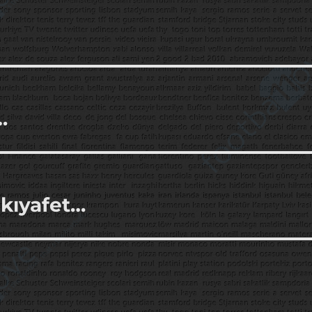
…
 kıyafet…