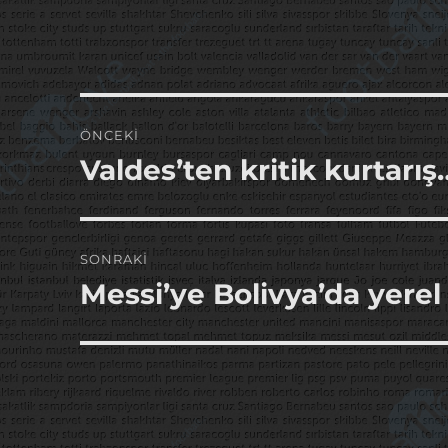
Yazı
ÖNCEKI
gezinmesi
Valdes’ten kritik kurtarış
Önceki
yazı:
SONRAKI
Messi’ye Bolivya’da yerel
Sonraki
yazı: