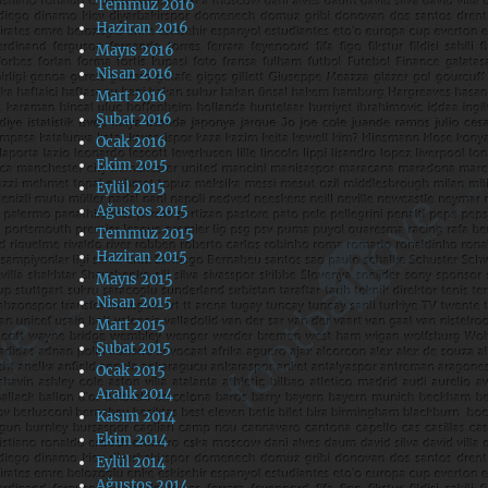
Temmuz 2016
Haziran 2016
Mayıs 2016
Nisan 2016
Mart 2016
Şubat 2016
Ocak 2016
Ekim 2015
Eylül 2015
Ağustos 2015
Temmuz 2015
Haziran 2015
Mayıs 2015
Nisan 2015
Mart 2015
Şubat 2015
Ocak 2015
Aralık 2014
Kasım 2014
Ekim 2014
Eylül 2014
Ağustos 2014