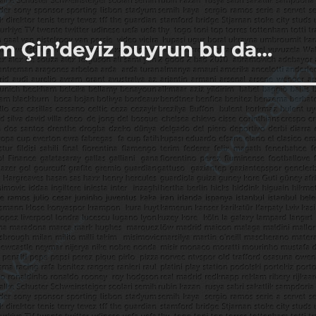
 Çin’deyiz buyrun bu da…