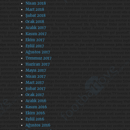
Nisan 2018
Mart 2018
Şubat 2018
Ocak 2018
Aralık 2017
Kasım 2017
Ekim 2017
Eylül 2017
Ağustos 2017
Temmuz 2017
Haziran 2017
Mayıs 2017
Nisan 2017
Mart 2017
Şubat 2017
Ocak 2017
Aralık 2016
Kasım 2016
Ekim 2016
Eylül 2016
Ağustos 2016