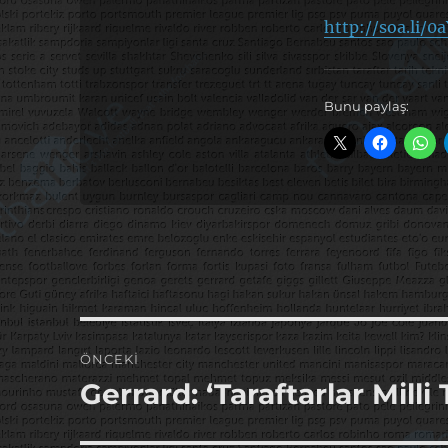
http://soa.li/
Bunu paylaş:
Yazı
ÖNCEKI
gezinmesi
Gerrard: ‘Taraftarlar Mil
Önceki
yazı: