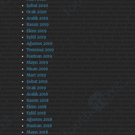
Şubat 2020
Ocak 2020
Aralık 2019
Kasım 2019
Ekim 2019
Eylül 2019
Ağustos 2019
Temmuz 2019
Haziran 2019
Mayıs 2019
Nisan 2019
Mart 2019
Şubat 2019
Ocak 2019
Aralık 2018
Kasım 2018
Ekim 2018
Eylül 2018
Ağustos 2018
Haziran 2018
Mayıs 2018