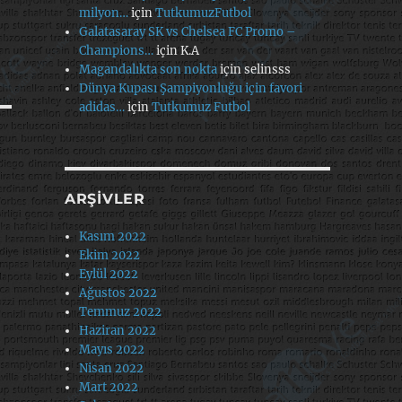
milyon…
için
TutkumuzFutbol
Galatasaray SK vs Chelsea FC Promo –
Champions…
için
K.A
Magandalıkta son nokta
için
selinsss
Dünya Kupası Şampiyonluğu için favori
adidas…
için
Tutkumuz Futbol
ARŞIVLER
Kasım 2022
Ekim 2022
Eylül 2022
Ağustos 2022
Temmuz 2022
Haziran 2022
Mayıs 2022
Nisan 2022
Mart 2022