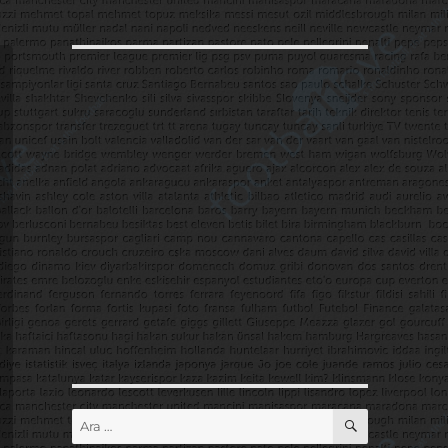
ARA
Ara: