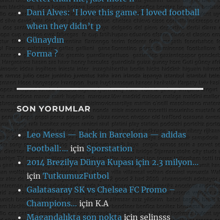
Dani Alves: ‘I love this game. I loved football
when they didn’t p
Günaydın
Forma ?
SON YORUMLAR
Leo Messi — Back in Barcelona — adidas
Football:…
için
Sporstation
2014 Brezilya Dünya Kupası için 2.3 milyon…
için
TutkumuzFutbol
Galatasaray SK vs Chelsea FC Promo –
Champions…
için
K.A
Magandalıkta son nokta
için
selinsss