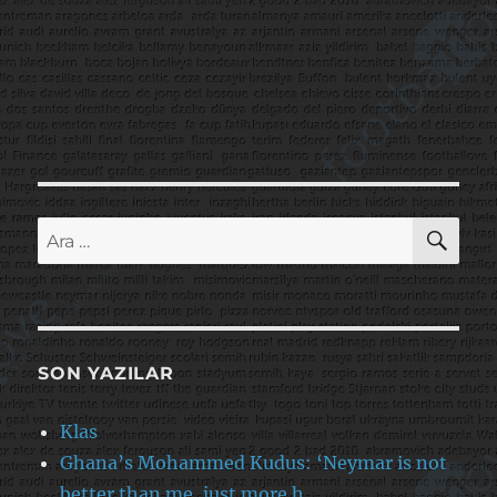
AR
Ara:
SON YAZILAR
Klas
Ghana’s Mohammed Kudus: ‘Neymar is not
better than me, just more h