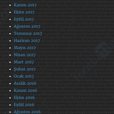
Kasım 2017
Ekim 2017
Eylül 2017
Ağustos 2017
Temmuz 2017
Haziran 2017
Mayıs 2017
Nisan 2017
Mart 2017
Şubat 2017
Ocak 2017
Aralık 2016
Kasım 2016
Ekim 2016
Eylül 2016
Ağustos 2016