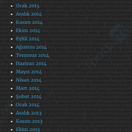
Ocak 2015
Aralık 2014
Kasım 2014
Ekim 2014
Eylül 2014
Ağustos 2014
Temmuz 2014
Haziran 2014
Mayıs 2014
Nisan 2014
Mart 2014
Şubat 2014
Ocak 2014
Aralık 2013
Kasım 2013
Ekim 2013