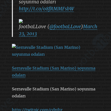
soyunma odaları
http://t.co/o8fRMMFsbW
footbaLLove (
@footbaLLove
)
March
23, 2013
Serravalle Stadium (San Marino) soyunma
odaları
Serravalle Stadium (San Marino) soyunma
odaları
http://twitpic.com/cdrd1r