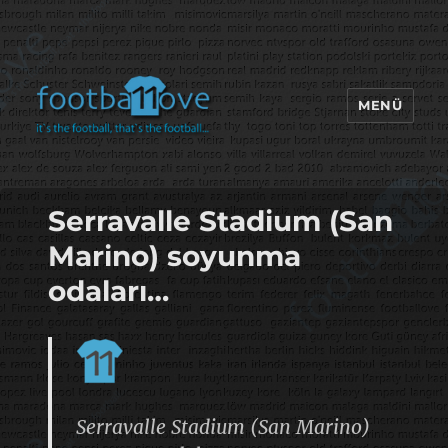
MENÜ
footbaLLove
Serravalle Stadium (San
Marino) soyunma
odaları…
Serravalle Stadium (San Marino)