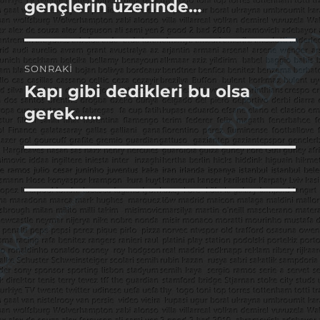
yazı:
gençlerin üzerinde…
SONRAKI
Kapı gibi dedikleri bu olsa
Sonraki
yazı:
gerek……