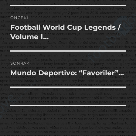
Yazı
ÖNCEKI
gezinmesi
Football World Cup Legends /
Önceki
yazı:
Volume I…
SONRAKI
Mundo Deportivo: “Favoriler”…
Sonraki
yazı: