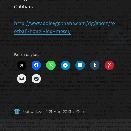
Gabbana.
http://www.dolcegabbana.com/dg/sport/fo
otball/lionel-leo-messi/
Bunu paylaş:
Yazar
Yayın
Kategoriler
footballove
21 Mart 2013
Genel
tarihi