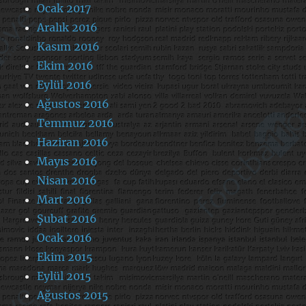
Ocak 2017
Aralık 2016
Kasım 2016
Ekim 2016
Eylül 2016
Ağustos 2016
Temmuz 2016
Haziran 2016
Mayıs 2016
Nisan 2016
Mart 2016
Şubat 2016
Ocak 2016
Ekim 2015
Eylül 2015
Ağustos 2015