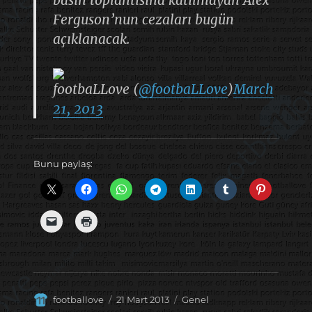
Ferguson’nun cezaları bugün
açıklanacak.
footbaLLove (
@footbaLLove
)
March
21, 2013
Bunu paylaş:
Yazar
Yayın
Kategoriler
footballove
21 Mart 2013
Genel