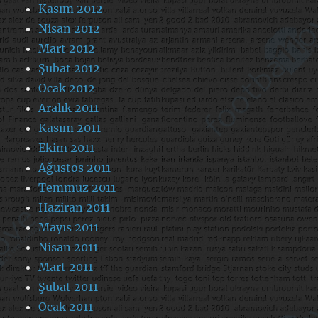
Kasım 2012
Nisan 2012
Mart 2012
Şubat 2012
Ocak 2012
Aralık 2011
Kasım 2011
Ekim 2011
Ağustos 2011
Temmuz 2011
Haziran 2011
Mayıs 2011
Nisan 2011
Mart 2011
Şubat 2011
Ocak 2011