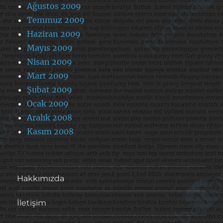
Ağustos 2009
Temmuz 2009
Haziran 2009
Mayıs 2009
Nisan 2009
Mart 2009
Şubat 2009
Ocak 2009
Aralık 2008
Kasım 2008
Hakkımızda
İletişim