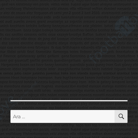
AR
Ara: