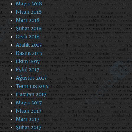
Mayıs 2018
Nisan 2018
Mart 2018
Şubat 2018
Ocak 2018
Aralık 2017
Kasım 2017
Ekim 2017
Eylül 2017
Ağustos 2017
Temmuz 2017
Haziran 2017
Mayıs 2017
Nisan 2017
Mart 2017
Şubat 2017