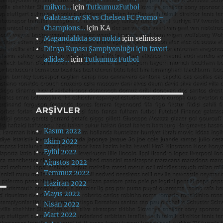
milyon…
için
TutkumuzFutbol
Galatasaray SK vs Chelsea FC Promo –
Champions…
için
K.A
Magandalıkta son nokta
için
selinsss
Dünya Kupası Şampiyonluğu için favori
adidas…
için
Tutkumuz Futbol
ARŞIVLER
Kasım 2022
Ekim 2022
Eylül 2022
Ağustos 2022
Temmuz 2022
Haziran 2022
Mayıs 2022
Nisan 2022
Mart 2022