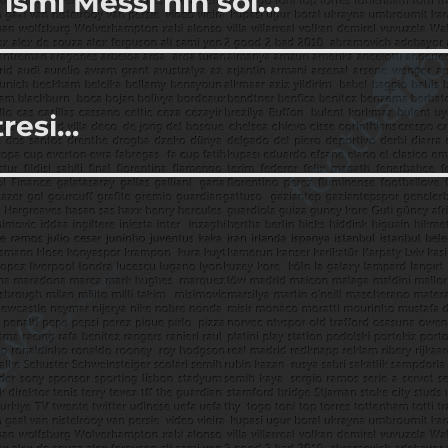
 ismi Messi’nin sol…
tresi…