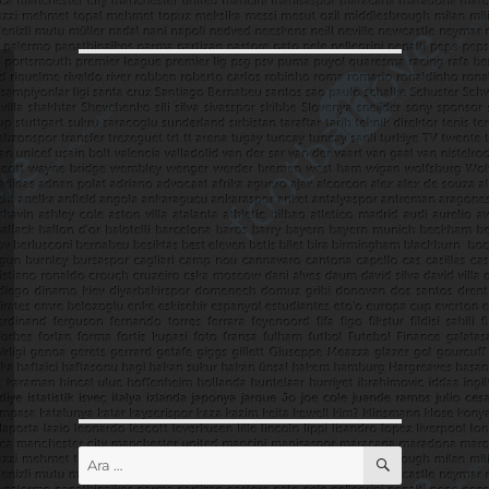
ARA
Ara: