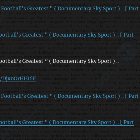
otball's Greatest " ( Documentary Sky Sport ) .. [ Part
otball’s Greatest ” ( Documentary Sky Sport ) ..
e/Djx0OrHHi6E
otball's Greatest " ( Documentary Sky Sport ) .. [ Part