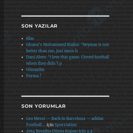
SON YAZILAR
Klas
Ghana’s Mohammed Kudus: ‘Neymar is not
better than me, just more h
Dani Alves: ‘I love this game. I loved football
when they didn’t p
Günaydın
Forma ?
SON YORUMLAR
Leo Messi — Back in Barcelona — adidas
Football:…
için
Sporstation
2014 Brezilya Dünya Kupası için 2.3