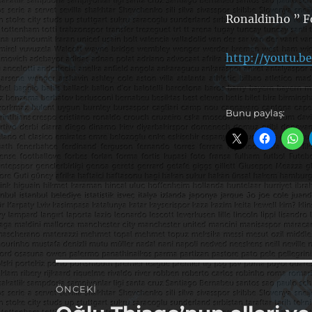
Ronaldinho ” Fo
http://youtu.
Bunu paylaş:
Yazı
ÖNCEKI
gezinmesi
Önceki