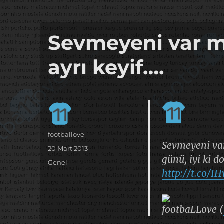
it's the football, that's the football…
footbaLLove
Sevmeyeni var mı
ayrı keyif….
Yazar
footballove
Sevmeyeni var
Yayın
20 Mart 2013
günü, iyi ki
tarihi
Kategoriler
Genel
http://t.co/
footbaLLove (