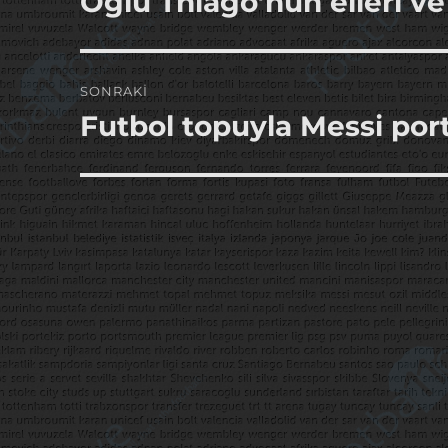
Oğlu Thiago’nun elleri ve
yazı:
SONRAKI
Futbol topuyla Messi por
Sonraki
yazı: