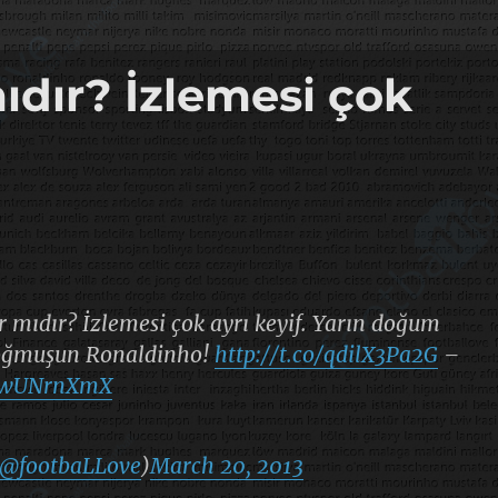
dır? İzlemesi çok
 mıdır? İzlemesi çok ayrı keyif. Yarın doğum
 doğmuşun Ronaldinho!
http://t.co/qdilX3Pa2G
–
IHwUNrnXmX
@footbaLLove
)
March 20, 2013