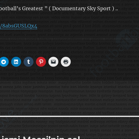
otball’s Greatest ” ( Documentary Sky Sport ) ..
be/8absGUSLQx4