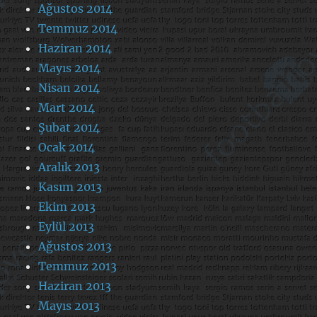
Ağustos 2014
Temmuz 2014
Haziran 2014
Mayıs 2014
Nisan 2014
Mart 2014
Şubat 2014
Ocak 2014
Aralık 2013
Kasım 2013
Ekim 2013
Eylül 2013
Ağustos 2013
Temmuz 2013
Haziran 2013
Mayıs 2013