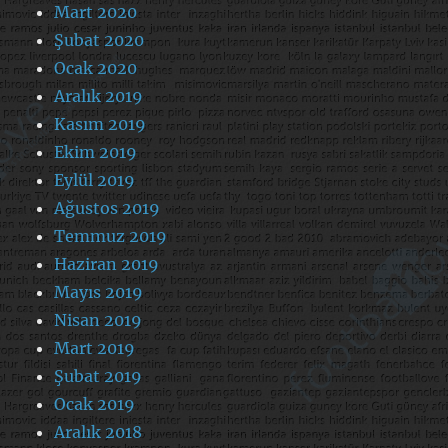
Mart 2020
Şubat 2020
Ocak 2020
Aralık 2019
Kasım 2019
Ekim 2019
Eylül 2019
Ağustos 2019
Temmuz 2019
Haziran 2019
Mayıs 2019
Nisan 2019
Mart 2019
Şubat 2019
Ocak 2019
Aralık 2018