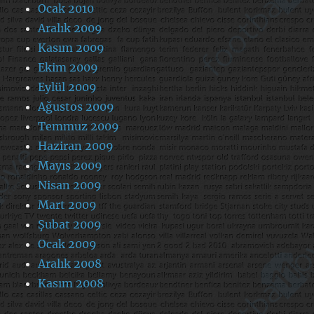
Ocak 2010
Aralık 2009
Kasım 2009
Ekim 2009
Eylül 2009
Ağustos 2009
Temmuz 2009
Haziran 2009
Mayıs 2009
Nisan 2009
Mart 2009
Şubat 2009
Ocak 2009
Aralık 2008
Kasım 2008