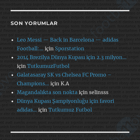
SON YORUMLAR
Leo Messi — Back in Barcelona — adidas
Football:…
için
Sporstation
2014 Brezilya Dünya Kupası için 2.3 milyon…
için
TutkumuzFutbol
Galatasaray SK vs Chelsea FC Promo –
Champions…
için
K.A
Magandalıkta son nokta
için
selinsss
Dünya Kupası Şampiyonluğu için favori
adidas…
için
Tutkumuz Futbol