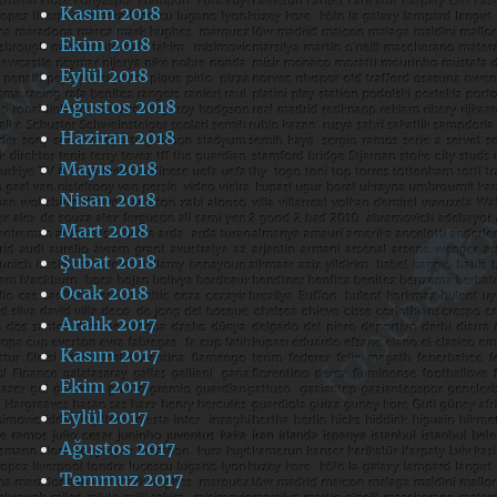
Kasım 2018
Ekim 2018
Eylül 2018
Ağustos 2018
Haziran 2018
Mayıs 2018
Nisan 2018
Mart 2018
Şubat 2018
Ocak 2018
Aralık 2017
Kasım 2017
Ekim 2017
Eylül 2017
Ağustos 2017
Temmuz 2017