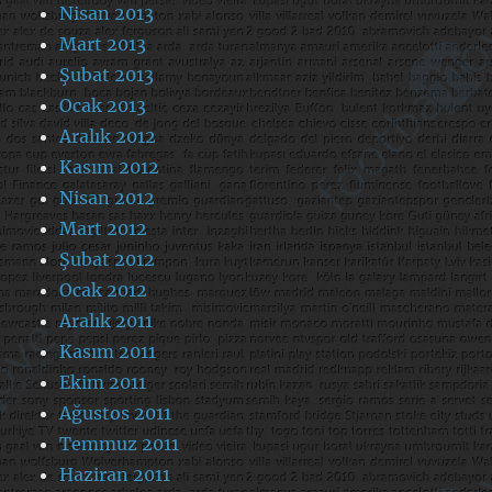
Nisan 2013
Mart 2013
Şubat 2013
Ocak 2013
Aralık 2012
Kasım 2012
Nisan 2012
Mart 2012
Şubat 2012
Ocak 2012
Aralık 2011
Kasım 2011
Ekim 2011
Ağustos 2011
Temmuz 2011
Haziran 2011