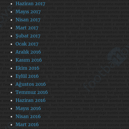
Haziran 2017
Mayıs 2017
Nisan 2017
Mart 2017
Şubat 2017
Ocak 2017
Aralık 2016
Kasım 2016
Ekim 2016
Eylül 2016
Ağustos 2016
Temmuz 2016
Haziran 2016
Mayıs 2016
Nisan 2016
Mart 2016