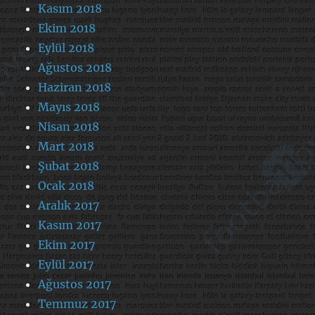
Kasım 2018
Ekim 2018
Eylül 2018
Ağustos 2018
Haziran 2018
Mayıs 2018
Nisan 2018
Mart 2018
Şubat 2018
Ocak 2018
Aralık 2017
Kasım 2017
Ekim 2017
Eylül 2017
Ağustos 2017
Temmuz 2017