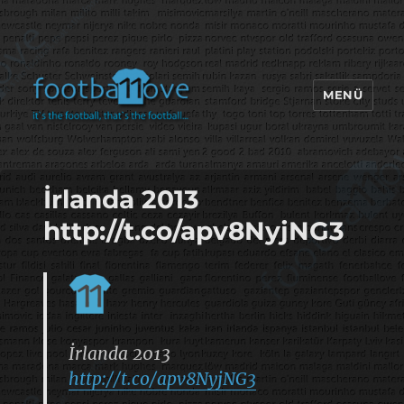
MENÜ
footbaLLove
İrlanda 2013
http://t.co/apv8NyjNG3
İrlanda 2013
http://t.co/apv8NyjNG3