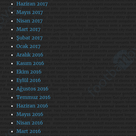
Haziran 2017
Mayıs 2017
Nisan 2017
Mart 2017
Şubat 2017
Ocak 2017
Aralık 2016
Kasım 2016
Ekim 2016
Eylül 2016
Ağustos 2016
Temmuz 2016
Haziran 2016
Mayıs 2016
Nisan 2016
Mart 2016