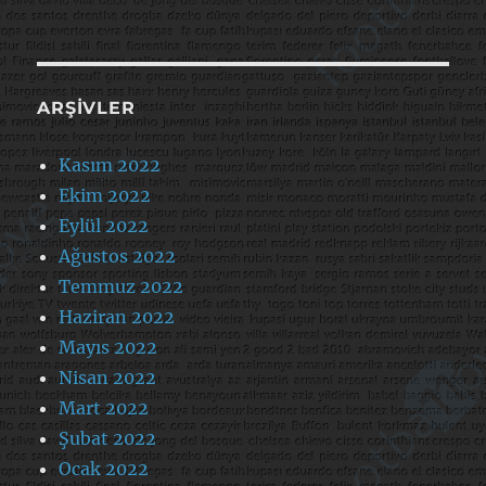
ARŞIVLER
Kasım 2022
Ekim 2022
Eylül 2022
Ağustos 2022
Temmuz 2022
Haziran 2022
Mayıs 2022
Nisan 2022
Mart 2022
Şubat 2022
Ocak 2022