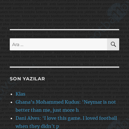
AR
Ara:
SON YAZILAR
Klas
Ghana’s Mohammed Kudus: ‘Neymar is not
better than me, just more h
Dani Alves: ‘I love this game. I loved football
when they didn’t p