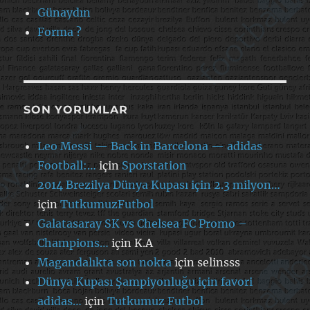
Günaydın
Forma ?
SON YORUMLAR
Leo Messi — Back in Barcelona — adidas
Football:…
için
Sporstation
2014 Brezilya Dünya Kupası için 2.3 milyon…
için
TutkumuzFutbol
Galatasaray SK vs Chelsea FC Promo –
Champions…
için
K.A
Magandalıkta son nokta
için
selinsss
Dünya Kupası Şampiyonluğu için favori
adidas…
için
Tutkumuz Futbol