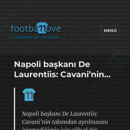
MENÜ
footbaLLove
Napoli başkanı De
Laurentiis: Cavani’nin…
Napoli başkanı De Laurentiis:
Cavani’nin takımdan ayrılmasını
istemediğimiz için yüksek bir