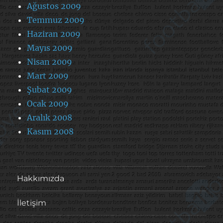
Ağustos 2009
Temmuz 2009
Haziran 2009
Mayıs 2009
Nisan 2009
Mart 2009
Şubat 2009
Ocak 2009
Aralık 2008
Kasım 2008
Hakkımızda
İletişim