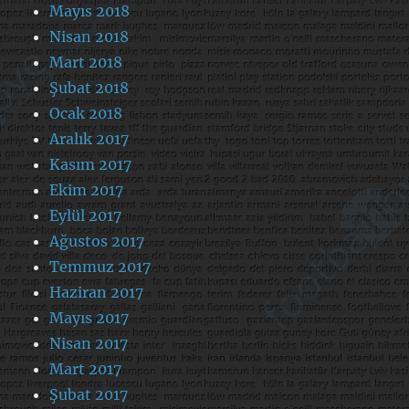
Mayıs 2018
Nisan 2018
Mart 2018
Şubat 2018
Ocak 2018
Aralık 2017
Kasım 2017
Ekim 2017
Eylül 2017
Ağustos 2017
Temmuz 2017
Haziran 2017
Mayıs 2017
Nisan 2017
Mart 2017
Şubat 2017