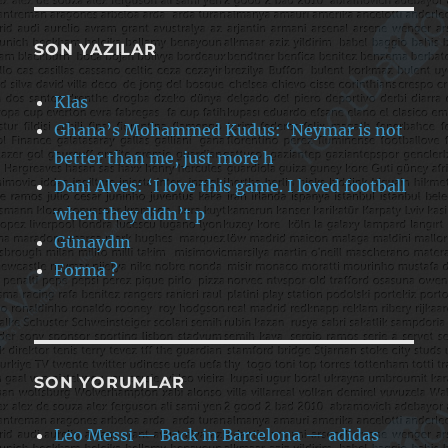
SON YAZILAR
Klas
Ghana’s Mohammed Kudus: ‘Neymar is not
better than me, just more h
Dani Alves: ‘I love this game. I loved football
when they didn’t p
Günaydın
Forma ?
SON YORUMLAR
Leo Messi — Back in Barcelona — adidas