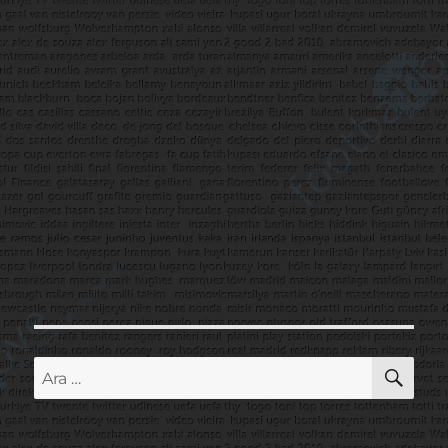
AR
Ara: