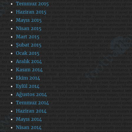
Temmuz 2015
Haziran 2015
Mayıs 2015
Nisan 2015
Mart 2015
Şubat 2015
Ocak 2015
Aralık 2014
Kasım 2014
Ekim 2014
Eylül 2014
Ağustos 2014
Temmuz 2014
Haziran 2014
Mayıs 2014
Nisan 2014