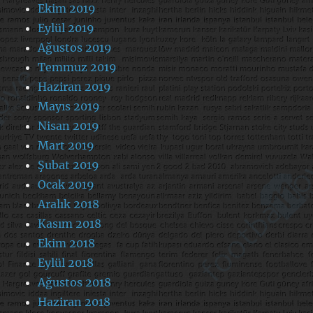
Ekim 2019
Eylül 2019
Ağustos 2019
Temmuz 2019
Haziran 2019
Mayıs 2019
Nisan 2019
Mart 2019
Şubat 2019
Ocak 2019
Aralık 2018
Kasım 2018
Ekim 2018
Eylül 2018
Ağustos 2018
Haziran 2018