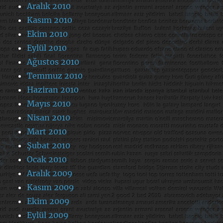
Aralık 2010
Kasım 2010
Ekim 2010
Eylül 2010
Ağustos 2010
Temmuz 2010
Haziran 2010
Mayıs 2010
Nisan 2010
Mart 2010
Şubat 2010
Ocak 2010
Aralık 2009
Kasım 2009
Ekim 2009
Eylül 2009