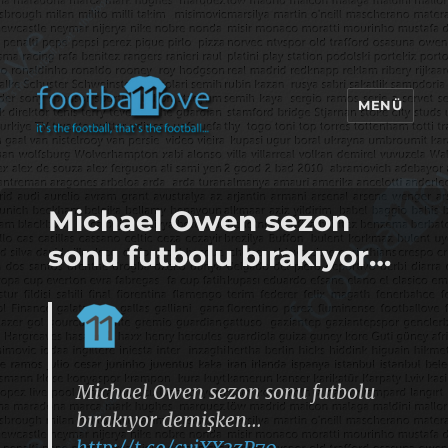
MENÜ
footbaLLove
Michael Owen sezon
sonu futbolu bırakıyor…
Michael Owen sezon sonu futbolu
bırakıyor demişken…
http://t.co/cvjXX3zP70