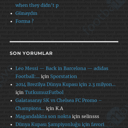
when they didn’t p
Günaydın
Forma ?
SON YORUMLAR
Leo Messi — Back in Barcelona — adidas
Football:…
için
Sporstation
2014 Brezilya Dünya Kupası için 2.3 milyon…
için
TutkumuzFutbol
Galatasaray SK vs Chelsea FC Promo –
Champions…
için
K.A
Magandalıkta son nokta
için
selinsss
Dünya Kupası Şampiyonluğu için favori