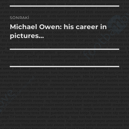
SONRAKI
Michael Owen: his career in
Sonraki
yazı:
pictures…