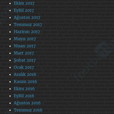
Ekim 2017
Eylül 2017
Ağustos 2017
Temmuz 2017
Haziran 2017
Mayıs 2017
Nisan 2017
Mart 2017
Şubat 2017
Ocak 2017
Aralık 2016
Kasım 2016
Ekim 2016
Eylül 2016
Ağustos 2016
Temmuz 2016