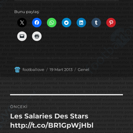
Bunu paylaş:
Yazar
Yayın
Kategoriler
footballove
19 Mart 2013
Genel
tarihi
Yazı
ÖNCEKI
gezinmesi
Les Salaries Des Stars
Önceki
yazı:
http://t.co/BR1GpWjHbl