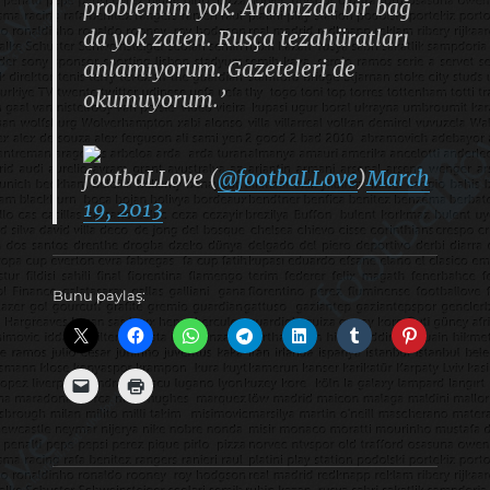
problemim yok. Aramızda bir bağ
da yok zaten. Rusça tezahüratları
anlamıyorum. Gazeteleri de
okumuyorum.’
footbaLLove (
@footbaLLove
)
March
19, 2013
Bunu paylaş: