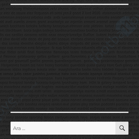
AR
Ara: