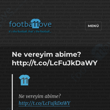
MENÜ
footbaLLove
Ne vereyim abime?
http://t.co/LcFuJkDaWY
Ne vereyim abime?
http://t.co/LcFuJkDaWY