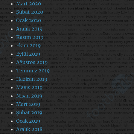
Mart 2020
Şubat 2020
Ocak 2020
Aralık 2019
Kasım 2019
Ekim 2019
Eylül 2019
Ağustos 2019
Temmuz 2019
Haziran 2019
Mayıs 2019
Nisan 2019
Mart 2019
Şubat 2019
Ocak 2019
Aralık 2018