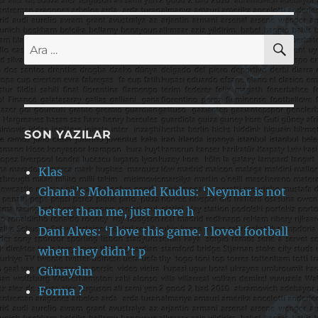
AR
Ara:
SON YAZILAR
Klas
Ghana’s Mohammed Kudus: ‘Neymar is not
better than me, just more h
Dani Alves: ‘I love this game. I loved football
when they didn’t p
Günaydın
Forma ?