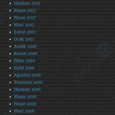
Haziran 2017
Mayıs 2017
Nisan 2017
Mart 2017
Şubat 2017
Ocak 2017
Aralık 2016
Kasım 2016
Ekim 2016
Eylül 2016
Ağustos 2016
Temmuz 2016
Haziran 2016
Mayıs 2016
Nisan 2016
Mart 2016