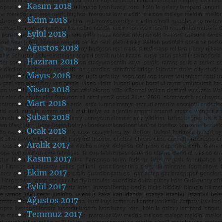
Kasım 2018
Ekim 2018
Eylül 2018
Ağustos 2018
Haziran 2018
Mayıs 2018
Nisan 2018
Mart 2018
Şubat 2018
Ocak 2018
Aralık 2017
Kasım 2017
Ekim 2017
Eylül 2017
Ağustos 2017
Temmuz 2017