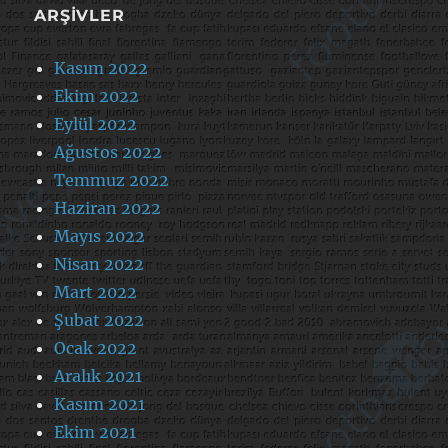
ARŞIVLER
Kasım 2022
Ekim 2022
Eylül 2022
Ağustos 2022
Temmuz 2022
Haziran 2022
Mayıs 2022
Nisan 2022
Mart 2022
Şubat 2022
Ocak 2022
Aralık 2021
Kasım 2021
Ekim 2021