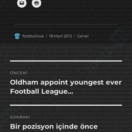
Yazar
Yayın
Kategoriler
footballove
18 Mart 2013
Genel
tarihi
Yazı
ÖNCEKI
gezinmesi
Oldham appoint youngest ever
Önceki
yazı:
Football League…
SONRAKI
Bir pozisyon içinde önce
Sonraki