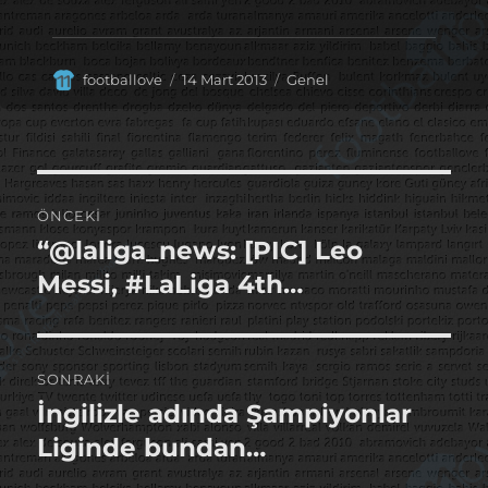
Yazar
Yayın
Kategoriler
footballove
14 Mart 2013
Genel
tarihi
Yazı
ÖNCEKI
gezinmesi
“@laliga_news: [PIC] Leo
Önceki
yazı:
Messi, #LaLiga 4th…
SONRAKI
İngilizle adında Şampiyonlar
Sonraki
yazı:
Liginde bundan…