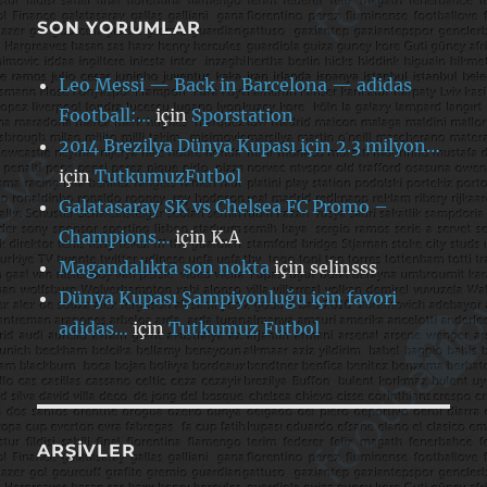
SON YORUMLAR
Leo Messi — Back in Barcelona — adidas
Football:…
için
Sporstation
2014 Brezilya Dünya Kupası için 2.3 milyon…
için
TutkumuzFutbol
Galatasaray SK vs Chelsea FC Promo –
Champions…
için
K.A
Magandalıkta son nokta
için
selinsss
Dünya Kupası Şampiyonluğu için favori
adidas…
için
Tutkumuz Futbol
ARŞIVLER