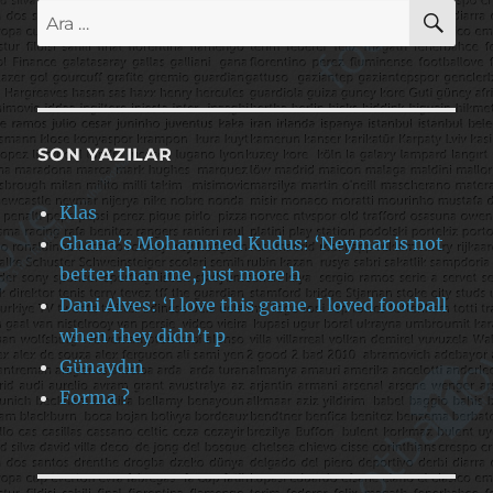
AR
Ara:
SON YAZILAR
Klas
Ghana’s Mohammed Kudus: ‘Neymar is not
better than me, just more h
Dani Alves: ‘I love this game. I loved football
when they didn’t p
Günaydın
Forma ?