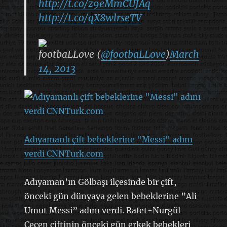
http://t.co/z9eMmCUJAq
http://t.co/qX8wlrseTV
footbaLLove (
@footbaLLove
)
March
14, 2013
Adıyamanlı çift bebeklerine "Messi" adını
verdi CNNTurk.com
Adıyaman’ın Gölbaşı ilçesinde bir çift,
önceki gün dünyaya gelen bebeklerine ”Ali
Umut Messi” adını verdi. Rafet-Nurgül
Çeçen çiftinin önceki gün erkek bebekleri