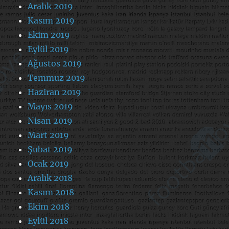
Aralık 2019
Kasım 2019
Ekim 2019
Eylül 2019
Ağustos 2019
Temmuz 2019
Haziran 2019
Mayıs 2019
Nisan 2019
Mart 2019
Şubat 2019
Ocak 2019
Aralık 2018
Kasım 2018
Ekim 2018
Eylül 2018