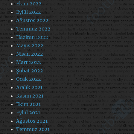
Ekim 2022
Eylül 2022
Ağustos 2022
Temmuz 2022
Haziran 2022
Mayıs 2022
Nisan 2022
Mart 2022
Şubat 2022
Ocak 2022
Aralık 2021
Kasım 2021
Ekim 2021
Eylül 2021
Ağustos 2021
Temmuz 2021