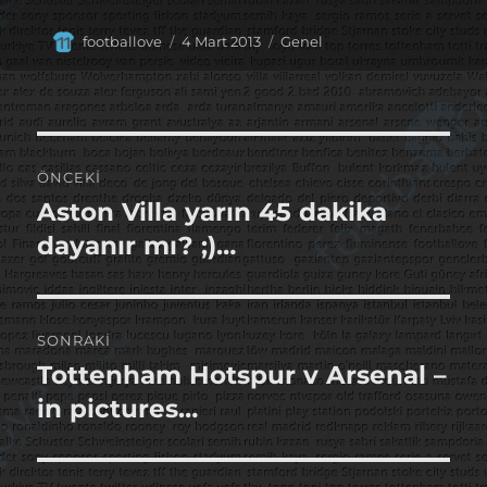
Yazar
Yayın
Kategoriler
footballove
4 Mart 2013
Genel
tarihi
Yazı
ÖNCEKI
gezinmesi
Aston Villa yarın 45 dakika
Önceki
yazı:
dayanır mı? ;)…
SONRAKI
Tottenham Hotspur v Arsenal –
Sonraki
yazı:
in pictures…