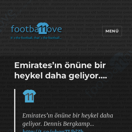
MENÜ
footbaLLove
Emirates’ın önüne bir
heykel daha geliyor….
Emirates’ın önüne bir heykel daha
geliyor. Dennis Bergkamp…
http://t.co/ubgnTUblZb