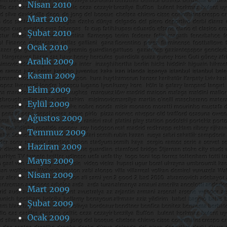
Nisan 2010
Mart 2010
Şubat 2010
Ocak 2010
Aralık 2009
Kasım 2009
Ekim 2009
Eylül 2009
Ağustos 2009
Temmuz 2009
Haziran 2009
Mayıs 2009
Nisan 2009
Mart 2009
Şubat 2009
Ocak 2009