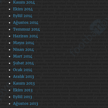
Kasım 2014
Ekim 2014
Eylül 2014
Ağustos 2014
Temmuz 2014
Haziran 2014
Mayıs 2014
Nisan 2014
Mart 2014
Şubat 2014
Ocak 2014
Aralık 2013
Kasım 2013
Ekim 2013
Eylül 2013
Ağustos 2013