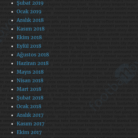
Şubat 2019
Ocak 2019
Aralık 2018
Kasım 2018
Ekim 2018
Eylül 2018
Ağustos 2018
Haziran 2018
Mayıs 2018
Nisan 2018
Mart 2018
Şubat 2018
Ocak 2018
Aralık 2017
Kasım 2017
Ekim 2017