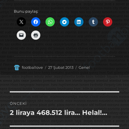
Bunu paylaş:
Yazar
Yayın
Kategoriler
footballove
27 Şubat 2013
Genel
tarihi
Yazı
ÖNCEKI
gezinmesi
2 liraya 468.512 lira… Helal!…
Önceki
yazı: