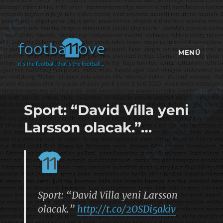
MENÜ
footbaLLove
Sport: “David Villa yeni
Larsson olacak.”…
Sport: “David Villa yeni Larsson
olacak.”
http://t.co/2OSDi5akiv