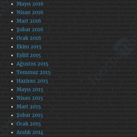
Mayıs 2016
Nisan 2016
Mart 2016
Şubat 2016
Ocak 2016
Ekim 2015
Eylül 2015
Ağustos 2015
Temmuz 2015
Haziran 2015
Mayıs 2015
Nisan 2015
Mart 2015
Şubat 2015
Ocak 2015
Aralık 2014