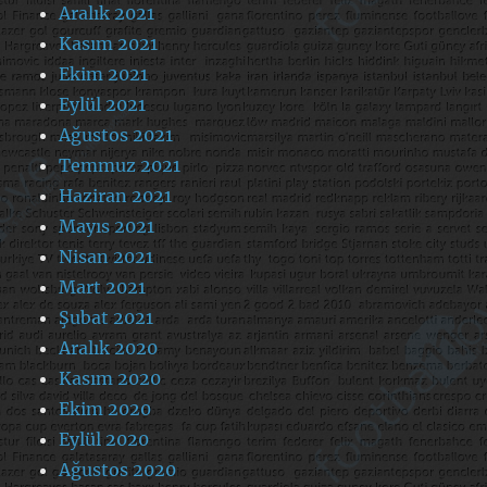
Aralık 2021
Kasım 2021
Ekim 2021
Eylül 2021
Ağustos 2021
Temmuz 2021
Haziran 2021
Mayıs 2021
Nisan 2021
Mart 2021
Şubat 2021
Aralık 2020
Kasım 2020
Ekim 2020
Eylül 2020
Ağustos 2020