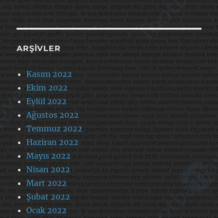
ARŞIVLER
Kasım 2022
Ekim 2022
Eylül 2022
Ağustos 2022
Temmuz 2022
Haziran 2022
Mayıs 2022
Nisan 2022
Mart 2022
Şubat 2022
Ocak 2022