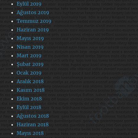
Eylül 2019
Ağustos 2019
Temmuz 2019
Haziran 2019
Mayıs 2019
Nisan 2019
Mart 2019
Şubat 2019
Ocak 2019
Aralık 2018
Kasım 2018
Ekim 2018
Eylül 2018
Ağustos 2018
Haziran 2018
Mayıs 2018