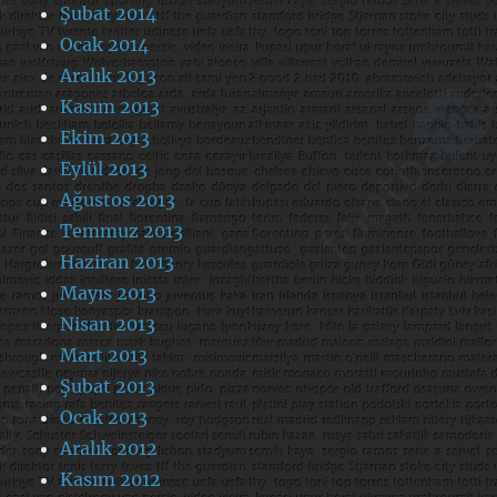
Şubat 2014
Ocak 2014
Aralık 2013
Kasım 2013
Ekim 2013
Eylül 2013
Ağustos 2013
Temmuz 2013
Haziran 2013
Mayıs 2013
Nisan 2013
Mart 2013
Şubat 2013
Ocak 2013
Aralık 2012
Kasım 2012