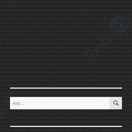
AR
Ara: