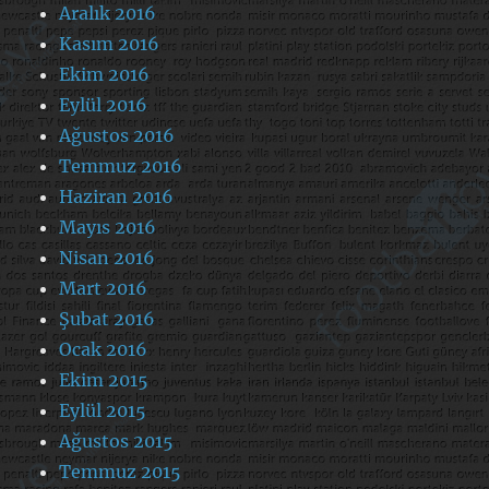
Aralık 2016
Kasım 2016
Ekim 2016
Eylül 2016
Ağustos 2016
Temmuz 2016
Haziran 2016
Mayıs 2016
Nisan 2016
Mart 2016
Şubat 2016
Ocak 2016
Ekim 2015
Eylül 2015
Ağustos 2015
Temmuz 2015