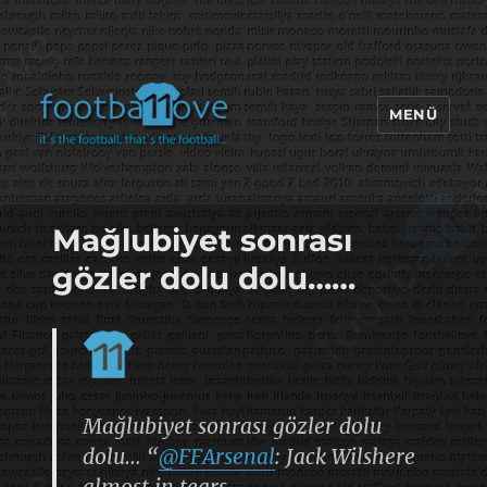
MENÜ
footbaLLove
Mağlubiyet sonrası
gözler dolu dolu……
Mağlubiyet sonrası gözler dolu
dolu… “
@FFArsenal
: Jack Wilshere
almost in tears