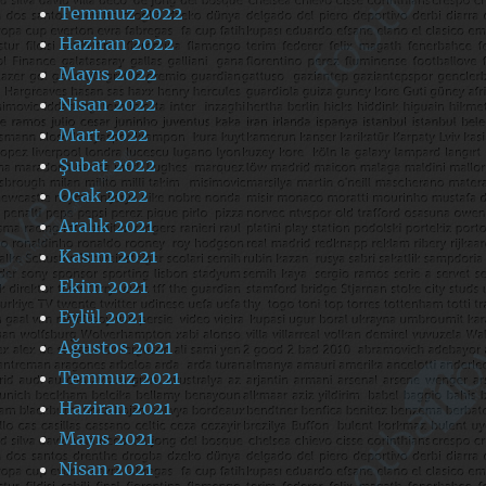
Temmuz 2022
Haziran 2022
Mayıs 2022
Nisan 2022
Mart 2022
Şubat 2022
Ocak 2022
Aralık 2021
Kasım 2021
Ekim 2021
Eylül 2021
Ağustos 2021
Temmuz 2021
Haziran 2021
Mayıs 2021
Nisan 2021