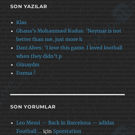
SON YAZILAR
Klas
Ghana’s Mohammed Kudus: ‘Neymar is not
better than me, just more h
Dani Alves: ‘I love this game. I loved football
when they didn’t p
Günaydın
Forma ?
SON YORUMLAR
Leo Messi — Back in Barcelona — adidas
Football:…
için
Sporstation