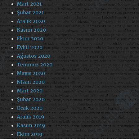
Mart 2021
Şubat 2021
Aralık 2020
Kasım 2020
Ekim 2020
Eylül 2020
Ağustos 2020
Temmuz 2020
Mayıs 2020
Nisan 2020
Mart 2020
Şubat 2020
Ocak 2020
Aralık 2019
Kasım 2019
Ekim 2019