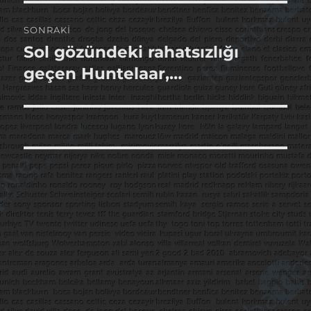
SONRAKI
Sol gözündeki rahatsızlığı
Sonraki
yazı:
geçen Huntelaar,…