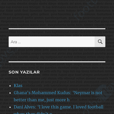
AR
Ara:
SON YAZILAR
Klas
Ghana’s Mohammed Kudus: ‘Neymar is not
better than me, just more h
Dani Alves: ‘I love this game. I loved football
when they didn’t p