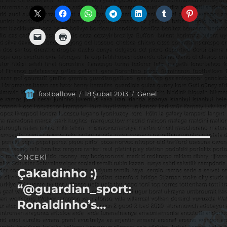
Yazar
Yayın
Kategoriler
footballove
18 Şubat 2013
Genel
tarihi
Yazı
ÖNCEKI
gezinmesi
Çakaldinho :)
Önceki
yazı:
“@guardian_sport:
Ronaldinho’s…