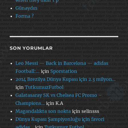
Günaydın
Forma ?
SON YORUMLAR
Leo Messi — Back in Barcelona — adidas
Football:…
için
Sporstation
2014 Brezilya Dünya Kupası için 2.3 milyon…
için
TutkumuzFutbol
Galatasaray SK vs Chelsea FC Promo –
Champions…
için
K.A
Magandalıkta son nokta
için
selinsss
Dünya Kupası Şampiyonluğu için favori
adidas…
için
Tutkumuz Futbol