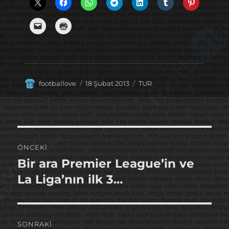
Yazar
Yayın
Kategoriler
footballove
18 Şubat 2013
TUR
tarihi
Yazı
ÖNCEKI
gezinmesi
Bir ara Premier League’in ve
Önceki
yazı:
La Liga’nın ilk 3…
SONRAKI