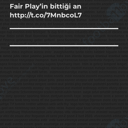
Fair Play’in bittiği an
Sonraki
yazı:
http://t.co/7MnbcoL7