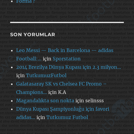
Forma ?
SON YORUMLAR
Leo Messi — Back in Barcelona — adidas
Football:…
için
Sporstation
2014 Brezilya Dünya Kupası için 2.3 milyon…
için
TutkumuzFutbol
Galatasaray SK vs Chelsea FC Promo –
Champions…
için
K.A
Magandalıkta son nokta
için
selinsss
Dünya Kupası Şampiyonluğu için favori
adidas…
için
Tutkumuz Futbol