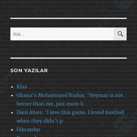
AR
Ara:
SON YAZILAR
Klas
Ghana’s Mohammed Kudus: ‘Neymar is not
better than me, just more h
Dani Alves: ‘I love this game. I loved football
when they didn’t p
Günaydın