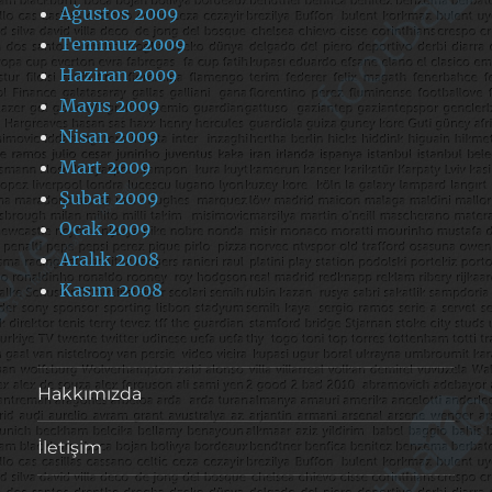
Ağustos 2009
Temmuz 2009
Haziran 2009
Mayıs 2009
Nisan 2009
Mart 2009
Şubat 2009
Ocak 2009
Aralık 2008
Kasım 2008
Hakkımızda
İletişim