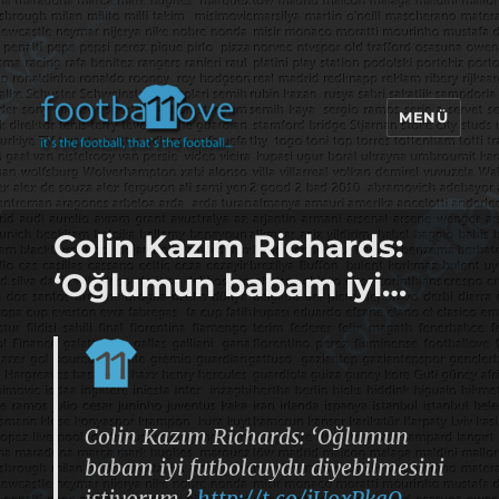
MENÜ
footbaLLove
Colin Kazım Richards:
‘Oğlumun babam iyi…
Colin Kazım Richards: ‘Oğlumun
babam iyi futbolcuydu diyebilmesini
istiyorum.’
http://t.co/jU9xPkaO