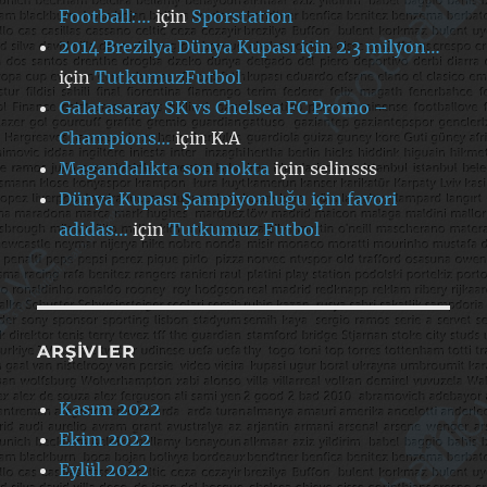
Football:…
için
Sporstation
2014 Brezilya Dünya Kupası için 2.3 milyon…
için
TutkumuzFutbol
Galatasaray SK vs Chelsea FC Promo –
Champions…
için
K.A
Magandalıkta son nokta
için
selinsss
Dünya Kupası Şampiyonluğu için favori
adidas…
için
Tutkumuz Futbol
ARŞIVLER
Kasım 2022
Ekim 2022
Eylül 2022