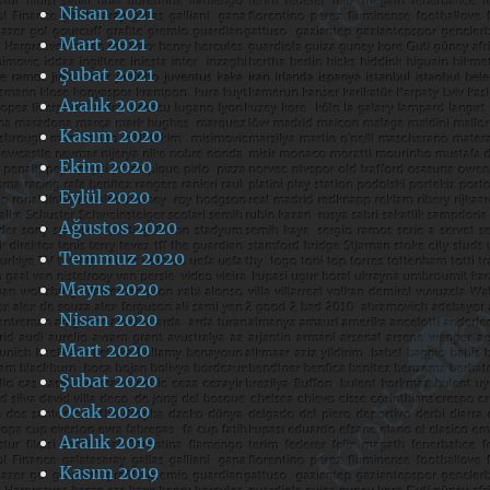
Nisan 2021
Mart 2021
Şubat 2021
Aralık 2020
Kasım 2020
Ekim 2020
Eylül 2020
Ağustos 2020
Temmuz 2020
Mayıs 2020
Nisan 2020
Mart 2020
Şubat 2020
Ocak 2020
Aralık 2019
Kasım 2019